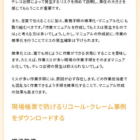
テレコ出荷によって発生するリスクを改めて説明し、
責任の大きさを
感じてもらう
ことが重要です。
また、言葉で伝えることに加え、
業務手順の標準化・マニュアル化
にも
取り組むべきです。『作業マニュアルを作成してもミスは発生するので
は』と考える方は多いでしょう。しかし、マニュアルの作成前に、
作業の
標準化を行うことでミスの発生確率は下げられます
。
標準化とは、
誰でも同じように作業ができる状態にすること
を意味し
ます。たとえば、作業ミスが多い現場の作業手順をそのままマニュア
ル化しても、テレコ出荷の発生は抑えられないでしょう。
ミスが多い作業手順には、原因が必ず存在します。どの作業担当者で
も混乱なく作業できるよう手順を標準化することで、マニュアル作成
の効果も高まります。
現場帳票で防げるリコール・クレーム事例
をダウンロードする