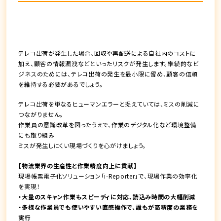
テレコ出荷が発生した場合、回収や再配送による自社内のコストに
加え、顧客の情報漏洩などといったリスクが発生します。継続的なビ
ジネスのためには、テレコ出荷の発生を最小限に留め、顧客の信頼
を維持する必要があるでしょう。
テレコ出荷を単なるヒューマンエラーと捉えていては、ミスの削減に
つながりません。
作業員の意識改革を図ったうえで、作業のデジタル化など環境整備
にも取り組み
ミスが発生しにくい現場づくりを心がけましょう。
【物流業界の生産性と作業精度向上に貢献】
現場帳票電子化ソリューション「i-Reporter」で、現場作業の効率化
を実現！
・大量のスキャン作業もスピーディに対応、読込み時間の大幅削減
・多様な作業員でも使いやすい直感操作で、誰もが高精度の業務を
実行