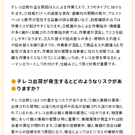
テレコ出荷の主な原因は人による作業ミスで、3つのタイプに分けら
れます。①目視だけへの過度な依存：倉庫内の照明の影や、アルファ
ベットと数字が混在する品番の読み間違いなど、目視確認のみでは
作業ミスが起きやすくなります。②紙面のみによる作業指示：情報量
が多く細かく記載された作業指示表では、作業者が混乱してミスを起
こしやすくなります。③入れ替えや詰め替えの多さ：荷物の入れ替え
や詰め替えを繰り返すうち、作業者が混乱して商品を入れ間違える可
能性が高まります。作業状況の管理を当事者に任せた状態では、複
雑な作業をミスなく行うことは難しいため、テレコ出荷を単なるヒュ
ーマンエラーとして片付けず、仕組みとして防ぐ対策が重要です。
テレコ出荷が発生するとどのようなリスクがあ
りますか？
テレコ出荷には3つの重大なリスクがあります。①個人情報の漏洩：
出荷された荷物には送り先の住所や氏名が記載された送り状が貼ら
れているため、テレコ出荷は個人情報の漏洩につながります。物流業
務において個人情報の管理は特に重要で、情報漏洩が発生すれば担
当者の責任が問われます。②顧客の信頼喪失：個人情報の流出は顧
客からの信頼を失う原因となり、場合によってはビジネスの継続が困