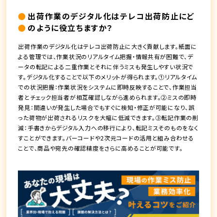
出荷作業のデジタル化はテレコ出荷防止にど
のように役立ちますか？
出荷作業のデジタル化はテレコ出荷防止に大きく貢献します。紙面に
よる管理では、作業状況のリアルタイム把握・情報共有が困難で、デ
ータの転記による二重作業とそれに伴うミスも発生しやすい状況で
す。デジタル化することで以下のメリットが得られます。①リアルタイム
での状況把握：作業状況をシステムに即時反映することで、作業担当
者とチェック担当者が相互確認しながら進められます。②ミスの即時
発見：間違いが発生した場合でもすぐに検知・修正が可能になり、誤
った荷物が出荷されるリスクを大幅に低減できます。③転記作業の削
減：手書きからデジタル入力への移行により、転記ミスそのものをなく
すことができます。バーコードや2次元コードの活用と組み合わせる
ことで、商品や宛先の確認精度をさらに高めることが可能です。