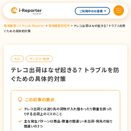
内
容
ご利用中のお客様
を
ス
現場帳票システムはi-Reporter
>
現場帳票研究所
>
テレコ出荷はなぜ起きる？ トラブルを防
キ
ぐための具体的対策
ッ
プ
ALL
サービス・物流
テレコ出荷はなぜ起きる？ トラブルを防
ぐための具体的対策
この記事の要点
テレコ出荷とは送り先の荷物が入れ替わったり数量を誤った
りする出荷上のミスのこと
主な発生パターンは商品・数量の間違い・未出荷・宛先の貼り
間違いの3つ