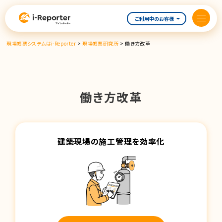
内
容
ご利用中のお客様
を
ス
現場帳票システムはi-Reporter
>
現場帳票研究所
>
働き方改革
キ
ッ
プ
働き方改革
建築現場の施工管理を効率化