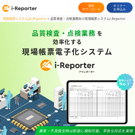
資料
セミナー
ダウンロード
お申込み
現場帳票システムはi-Reporter
>
品質検査・点検業務向け現場帳票システムi-Reporter
品質検査・点検業務
を
効率化する
現場帳票電子化システム
異常・不良発生時は即座に検知可能、早急な対応を実現