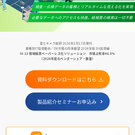
検査・点検データの蓄積とリアルタイムな見える化を実現
必要なデータへのアクセスも快適。紙帳票の検索は一切不要
富士キメラ総研 2026年2月17日発刊
業種別IT投資動向／DX市場の将来展望 2026年版 DX投資編
IV-13 現場帳票ペーパーレス化ソリューション 市場占有率46.5％
（2024年度のベンダーシェア・数量）
資料ダウンロードはこちら
製品紹介セミナーお申込み