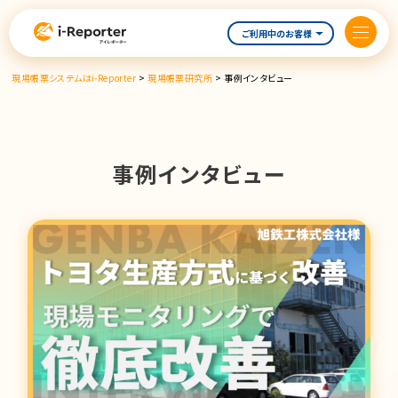
内
容
ご利用中のお客様
を
ス
現場帳票システムはi-Reporter
>
現場帳票研究所
>
事例インタビュー
キ
ッ
プ
事例インタビュー