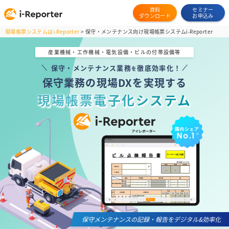
資料
セミナー
ダウンロード
お申込み
現場帳票システムはi-Reporter
>
保守・メンテナンス向け現場帳票システムi-Reporter
産業機械・工作機械・電気設備・ビルの付帯設備等
保守・メンテナンス業務
徹底効率化！
を
保守業務の現場DXを実現する
現場帳票電子化システム
保守メンテナンスの記録・報告をデジタル&効率化