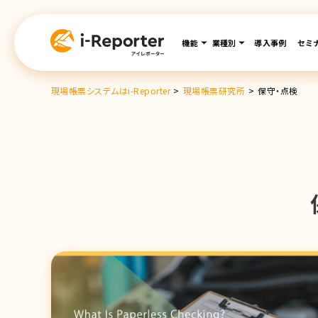
内
容
機能
業種別
導入事例
セミ
を
ス
キ
現場帳票システムはi-Reporter
>
現場帳票研究所
>
保守・点検
ッ
プ