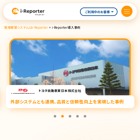
内
容
ご利用中のお客様
を
ス
現場帳票システムはi-Reporter
>
i-Reporter導入事例
キ
ッ
プ
トヨタ自動車東日本株式会社
外部システムとも連携、品質と信頼性向上を実現した事例