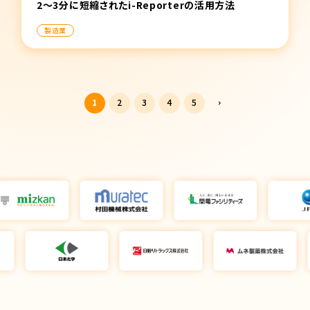
2〜3分に短縮されたi-Reporterの活用方法
製造業
1
2
3
4
5
⌃