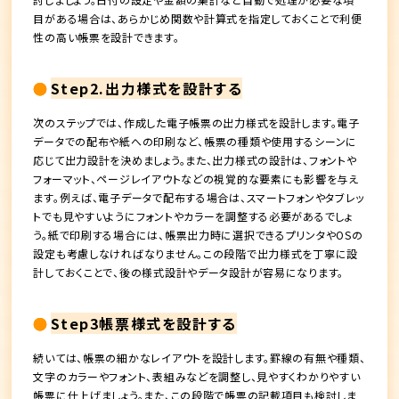
目がある場合は、あらかじめ関数や計算式を指定しておくことで利便
性の高い帳票を設計できます。
Step2.出力様式を設計する
次のステップでは、作成した電子帳票の出力様式を設計します。電子
データでの配布や紙への印刷など、帳票の種類や使用するシーンに
応じて出力設計を決めましょう。また、出力様式の設計は、フォントや
フォーマット、ページレイアウトなどの視覚的な要素にも影響を与え
ます。例えば、電子データで配布する場合は、スマートフォンやタブレッ
トでも見やすいようにフォントやカラーを調整する必要があるでしょ
う。紙で印刷する場合には、帳票出力時に選択できるプリンタやOSの
設定も考慮しなければなりません。この段階で出力様式を丁寧に設
計しておくことで、後の様式設計やデータ設計が容易になります。
Step3帳票様式を設計する
続いては、帳票の細かなレイアウトを設計します。罫線の有無や種類、
文字のカラーやフォント、表組みなどを調整し、見やすくわかりやすい
帳票に仕上げましょう。また、この段階で帳票の記載項目も検討しま