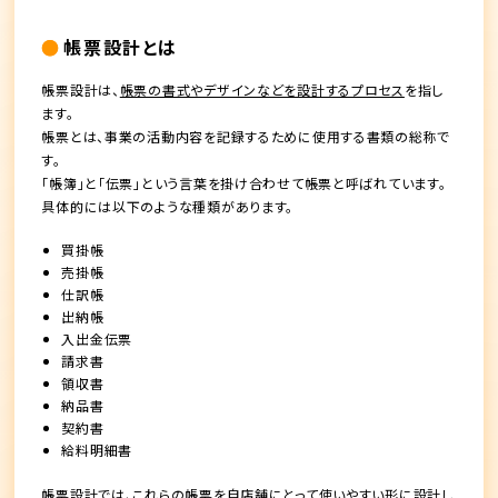
帳票設計とは
帳票設計は、
帳票の書式やデザインなどを設計するプロセス
を指し
ます。
帳票とは、事業の活動内容を記録するために使用する書類の総称で
す。
「帳簿」と「伝票」という言葉を掛け合わせて帳票と呼ばれています。
具体的には以下のような種類があります。
買掛帳
売掛帳
仕訳帳
出納帳
入出金伝票
請求書
領収書
納品書
契約書
給料明細書
帳票設計では、これらの帳票を自店舗にとって使いやすい形に設計し