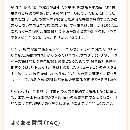
今回は、帳票設計の定義や基本的な手順、飲食店や小売店でよく使
用される帳票の種類、おすすめのITツールについてお伝えしました。
帳票設計は、自社の業務内容に応じた適切な帳票を用意するために
欠かせないプロセスです。企業が使用する帳票は、数十から100以上
になるケースも多く、帳票設計に不備があると業務効率の低下や作
業ミスの発生などにつながるリスクがあります。
ただし、膨大な量の帳票をすべて一から設計するのは現実的ではあ
りません。時間やコストがかかるだけでなく、プログラミングやデータ
ベース設計などの専門知識も必要となるためです。帳票設計を効率
化するには、「i-Reporter」をはじめとしたソリューションの導入をお
すすめします。帳票設計はもちろん、作成した帳票の管理や共有もサ
ポートしてくれるため、店舗運営全体の効率化が期待できるでしょう。
「i-Reporter」であれば、作業者の入力を補助する機能も多く搭載し
ています。売上管理表やシフト表、日々の報告書作成などにもご利用
いただけます。興味がある場合はお気軽にお問い合わせください。
よくある質問（FAQ)