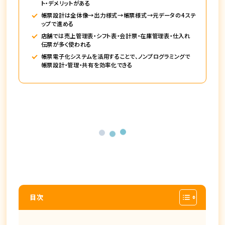
ト・デメリットがある
帳票設計は全体像→出力様式→帳票様式→元データの4ステ
ップで進める
店舗では売上管理表・シフト表・会計票・在庫管理表・仕入れ
伝票が多く使われる
帳票電子化システムを活用することで、ノンプログラミングで
帳票設計・管理・共有を効率化できる
目次