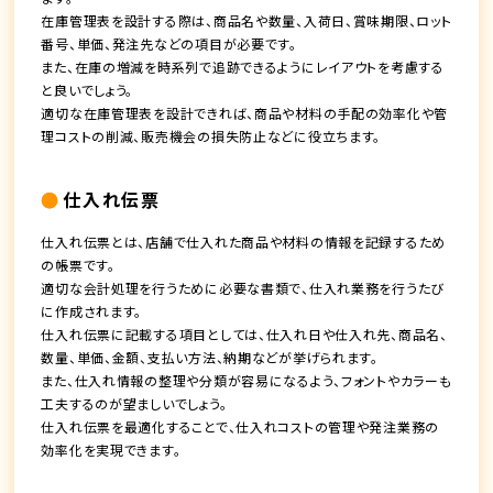
在庫管理表を設計する際は、商品名や数量、入荷日、賞味期限、ロット
番号、単価、発注先などの項目が必要です。
また、在庫の増減を時系列で追跡できるようにレイアウトを考慮する
と良いでしょう。
適切な在庫管理表を設計できれば、商品や材料の手配の効率化や管
理コストの削減、販売機会の損失防止などに役立ちます。
仕入れ伝票
仕入れ伝票とは、店舗で仕入れた商品や材料の情報を記録するため
の帳票です。
適切な会計処理を行うために必要な書類で、仕入れ業務を行うたび
に作成されます。
仕入れ伝票に記載する項目としては、仕入れ日や仕入れ先、商品名、
数量、単価、金額、支払い方法、納期などが挙げられます。
また、仕入れ情報の整理や分類が容易になるよう、フォントやカラーも
工夫するのが望ましいでしょう。
仕入れ伝票を最適化することで、仕入れコストの管理や発注業務の
効率化を実現できます。