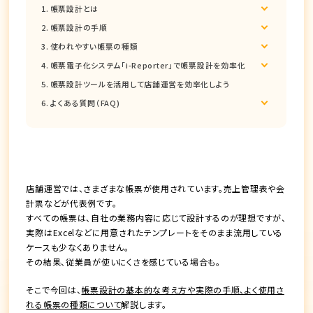
帳票設計とは
帳票設計の手順
使われやすい帳票の種類
帳票電子化システム「i-Reporter」で帳票設計を効率化
帳票設計ツールを活用して店舗運営を効率化しよう
よくある質問（FAQ)
店舗運営では、さまざまな帳票が使用されています。売上管理表や会
計票などが代表例です。
すべての帳票は、自社の業務内容に応じて設計するのが理想ですが、
実際はExcelなどに用意されたテンプレートをそのまま流用している
ケースも少なくありません。
その結果、従業員が使いにくさを感じている場合も。
そこで今回は、
帳票設計の基本的な考え方や実際の手順、よく使用さ
れる帳票の種類について
解説します。