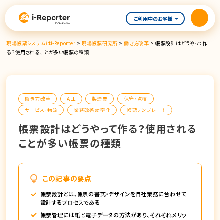
内
容
ご利用中のお客様
を
ス
現場帳票システムはi-Reporter
>
現場帳票研究所
>
働き方改革
>
帳票設計はどうやって作
キ
る？使用されることが多い帳票の種類
ッ
プ
働き方改革
ALL
製造業
保守・点検
サービス・物流
業務改善効率化
帳票テンプレート
帳票設計はどうやって作る？使用される
ことが多い帳票の種類
この記事の要点
帳票設計とは、帳票の書式・デザインを自社業務に合わせて
設計するプロセスである
帳票管理には紙と電子データの方法があり、それぞれメリッ