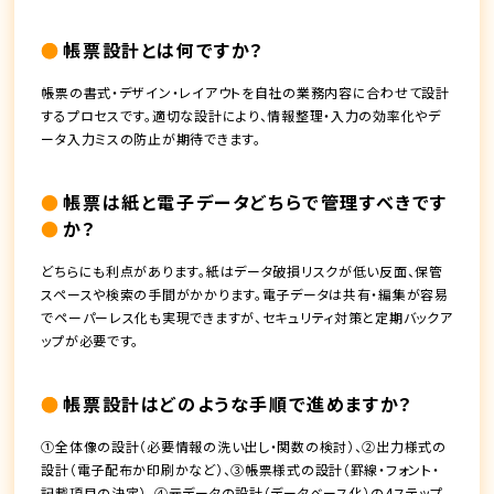
帳票設計とは何ですか？
帳票の書式・デザイン・レイアウトを自社の業務内容に合わせて設計
するプロセスです。適切な設計により、情報整理・入力の効率化やデ
ータ入力ミスの防止が期待できます。
帳票は紙と電子データどちらで管理すべきです
か？
どちらにも利点があります。紙はデータ破損リスクが低い反面、保管
スペースや検索の手間がかかります。電子データは共有・編集が容易
でペーパーレス化も実現できますが、セキュリティ対策と定期バックア
ップが必要です。
帳票設計はどのような手順で進めますか？
①全体像の設計（必要情報の洗い出し・関数の検討）、②出力様式の
設計（電子配布か印刷かなど）、③帳票様式の設計（罫線・フォント・
記載項目の決定）、④元データの設計（データベース化）の4ステップ