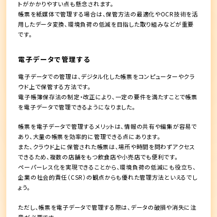
トがかかりやすい点も懸念されます。
帳票を紙媒体で管理する場合は、保管方法の最適化やOCR技術を活
用したデータ変換、環境負荷の低減を目指した取り組みなどが重要
です。
電子データで管理する
電子データでの管理は、デジタル化した帳票をコンピューターやクラ
ウド上で保管する方法です。
電子帳簿保存法の制定・改正により、一定の要件を満たすことで帳票
を電子データで管理できるようになりました。
帳票を電子データで管理するメリットは、情報の共有や編集が容易で
あり、大量の帳票を効率的に管理できる点にあります。
また、クラウド上に保管された帳票は、場所や時間を問わずアクセス
できるため、複数の店舗をもつ飲食店や小売店でも便利です。
ペーパーレス化を実現できることから、環境負荷の低減にも役立ち、
企業の社会的責任（CSR）の観点からも優れた管理方法といえるでし
ょう。
ただし、帳票を電子データで管理する際は、データの破損や消失に注