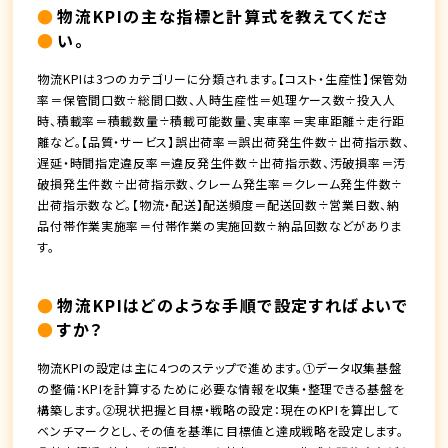
物流KPIの主な指標と計算式を教えてくださ
い。
物流KPIは3つのカテゴリーに分類されます。【コスト・生産性】保管効
率＝保管間口数÷総間口数、人時生産性＝処理ケース数÷投入人
時、積載率＝積載数量÷積載可能数量、実車率＝実車距離÷走行距
離など。【品質・サービス】誤出荷率＝誤出荷発生件数÷出荷指示数、
遅延・時間指定違反率＝違反発生件数÷出荷指示数、汚破損率＝汚
破損発生件数÷出荷指示数、クレーム発生率＝クレーム発生件数÷
出荷指示数など。【物流・配送】配送頻度＝配送回数÷営業日数、納
品付帯作業実施率＝付帯作業の実施回数÷納品回数などがありま
す。
物流KPIはどのような手順で設定すればよいで
すか？
物流KPIの設定は主に4つのステップで進めます。①データ収集基盤
の整備：KPIを計算するために必要な情報を収集・整理できる基盤を
構築します。②現状把握と目標・戦略の設定：現在のKPIを算出して
ベンチマークとし、その値を基準に目標値と達成戦略を設定します。