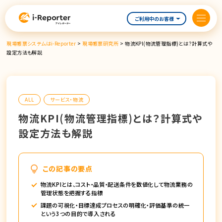
内
容
ご利用中のお客様
を
ス
現場帳票システムはi-Reporter
>
現場帳票研究所
>
物流KPI(物流管理指標)とは？計算式や
キ
設定方法も解説
ッ
プ
ALL
サービス・物流
物流KPI(物流管理指標)とは？計算式や
設定方法も解説
この記事の要点
物流KPIとは、コスト・品質・配送条件を数値化して物流業務の
管理状態を把握する指標
課題の可視化・目標達成プロセスの明確化・評価基準の統一
という3つの目的で導入される