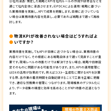
③社内浸透：策定した戦略とKPIを社内ルールの作成や研修会などを
通じて社内全体に浸透させます。④PDCAによる運用：戦略に基づい
た業務改善を実施し、KPIで成果を把握します。目標に近づいていな
い場合は業務改善内容を見直し、必要であれば戦略まで遡って再検
討します。
物流KPIが改善されない場合はどうすればよ
いですか？
業務改善を実施してもKPIが目標に近づかない場合は、業務改善の
内容だけでなく、その根底にある戦略自体まで遡って見直すことが重
要です。現場レベルの改善だけでは解決できない場合、戦略や目標設
定そのものに問題がある可能性があります。また、KPIの運用管理に
はDXの活用が効果的です。例えばコスト・生産性に関するKPIを計算
する際、各作業の着完時間を自動記録することで工数を正確に把握
でき、適切な労務費の管理につながります。現場帳票のデジタル化に
より、データ収集の精度と効率を高めることがKPI改善の近道となり
ます。