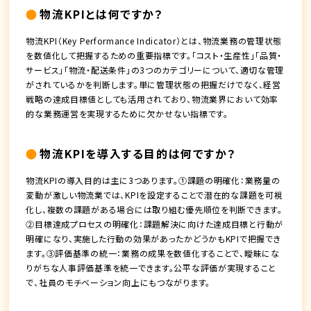
物流KPIとは何ですか？
物流KPI（Key Performance Indicator）とは、物流業務の管理状態
を数値化して把握するための重要指標です。「コスト・生産性」「品質・
サービス」「物流・配送条件」の3つのカテゴリーについて、適切な管理
がされているかを判断します。単に管理状態の把握だけでなく、経営
戦略の達成目標値としても活用されており、物流業界において効率
的な業務運営を実現するために欠かせない指標です。
物流KPIを導入する目的は何ですか？
物流KPIの導入目的は主に3つあります。①課題の明確化：業務量の
変動が激しい物流業では、KPIを設定することで潜在的な課題を可視
化し、複数の課題がある場合には取り組む優先順位を判断できます。
②目標達成プロセスの明確化：課題解決に向けた達成目標と行動が
明確になり、実施した行動の効果があったかどうかもKPIで把握でき
ます。③評価基準の統一：業務の成果を数値化することで、曖昧にな
りがちな人事評価基準を統一できます。公平な評価が実現すること
で、社員のモチベーション向上にもつながります。