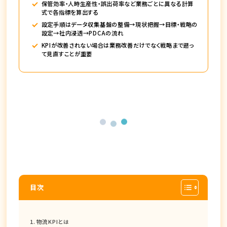
保管効率・人時生産性・誤出荷率など業務ごとに異なる計算
式で各指標を算出する
設定手順はデータ収集基盤の整備→現状把握→目標・戦略の
設定→社内浸透→PDCAの流れ
KPIが改善されない場合は業務改善だけでなく戦略まで遡っ
て見直すことが重要
目次
物流KPIとは