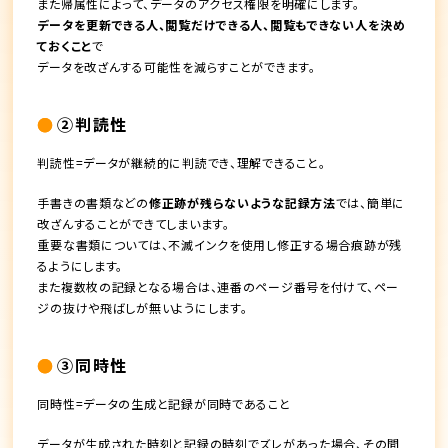
また帰属性によって、データのアクセス権限を明確にします。
データを更新できる人、閲覧だけできる人、閲覧もできない人を決め
ておくこと
で
データを改ざんする可能性を減らすことができます。
②判読性
判読性=データが継続的に判読でき、理解できること。
手書きの書類などの
修正跡が残らないような記録方法
では、簡単に
改ざんすることができてしまいます。
重要な書類については、不滅インクを使用し修正する場合痕跡が残
るようにします。
また複数枚の記録となる場合は、連番のページ番号を付けて、ペー
ジの抜けや飛ばしが無いようにします。
③同時性
同時性=データの生成と記録が同時であること
データが生成された時刻と記録の時刻でズレがあった場合、その間