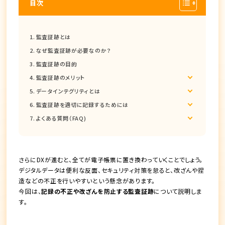
目次
監査証跡とは
なぜ監査証跡が必要なのか？
監査証跡の目的
監査証跡のメリット
データインテグリティとは
監査証跡を適切に記録するためには
よくある質問（FAQ)
さらにDXが進むと、
全てが電子帳票に置き換わっていく
ことでしょう。
デジタルデータは便利な反面、セキュリティ対策を怠ると、改ざんや捏
造などの不正を行いやすいという懸念があります。
今回は、
記録の不正や改ざんを防止する監査証跡
について説明しま
す。