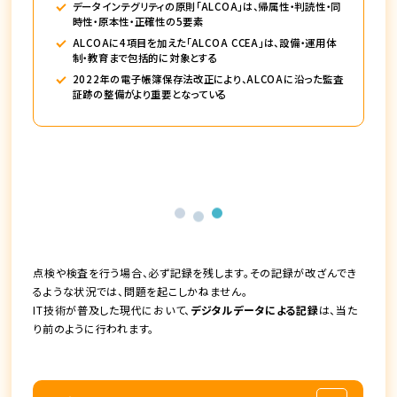
データインテグリティの原則「ALCOA」は、帰属性・判読性・同
時性・原本性・正確性の5要素
ALCOAに4項目を加えた「ALCOA CCEA」は、設備・運用体
制・教育まで包括的に対象とする
2022年の電子帳簿保存法改正により、ALCOAに沿った監査
証跡の整備がより重要となっている
点検や検査を行う場合、必ず記録を残します。その記録が改ざんでき
るような状況では、問題を起こしかねません。
IT技術が普及した現代において、
デジタルデータによる記録
は、当た
り前のように行われます。