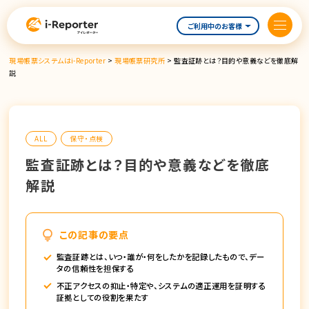
内
容
ご利用中のお客様
を
ス
現場帳票システムはi-Reporter
>
現場帳票研究所
>
監査証跡とは？目的や意義などを徹底解
キ
説
ッ
プ
ALL
保守・点検
監査証跡とは？目的や意義などを徹底
解説
この記事の要点
監査証跡とは、いつ・誰が・何をしたかを記録したもので、デー
タの信頼性を担保する
不正アクセスの抑止・特定や、システムの適正運用を証明する
証拠としての役割を果たす