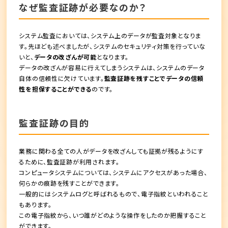
なぜ監査証跡が必要なのか？
システム監査においては、
システム上のデータが監査対象
となりま
す。先ほども述べましたが、システムのセキュリティ対策を行っていな
いと、
データの改ざんが可能
となります。
データの改ざんが容易に行えてしまうシステムは、システムのデータ
自体の信頼性に欠けています。
監査証跡を残すことでデータの信頼
性を担保することができる
のです。
監査証跡の目的
業務に関わる全ての人が
データを改ざんしても証拠が残るようにす
るため
に、監査証跡が利用されます。
コンピュータシステムについては、システムにアクセスがあった場合、
何らかの痕跡を残すことができます。
一般的にはシステムログと呼ばれるもので、電子指紋といわれること
もあります。
この電子指紋から、いつ誰がどのような操作をしたのか把握すること
ができます。