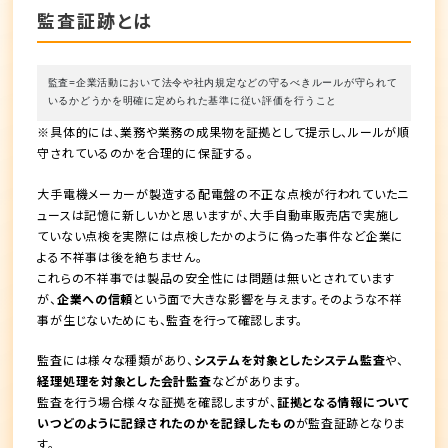
監査証跡とは
監査=企業活動において法令や社内規定などの守るべきルールが守られて
いるかどうかを明確に定められた基準に従い評価を行うこと
※具体的には、業務や業務の成果物を証拠として提示し、ルールが順
守されているのかを合理的に保証する。
大手電機メーカーが製造する配電盤の不正な点検が行われていたニ
ュースは記憶に新しいかと思いますが、大手自動車販売店で実施し
ていない点検を実際には点検したかのように偽った事件など企業に
よる不祥事は後を絶ちません。
これらの不祥事では製品の安全性には問題は無いとされています
が、
企業への信頼
という面で大きな影響を与えます。そのような不祥
事が生じないためにも、監査を行って確認します。
監査には様々な種類があり、
システムを対象としたシステム監査
や、
経理処理を対象とした会計監査
などがあります。
監査を行う場合様々な証拠を確認しますが、
証拠となる情報について
いつどのように記録されたのかを記録したもの
が監査証跡となりま
す。