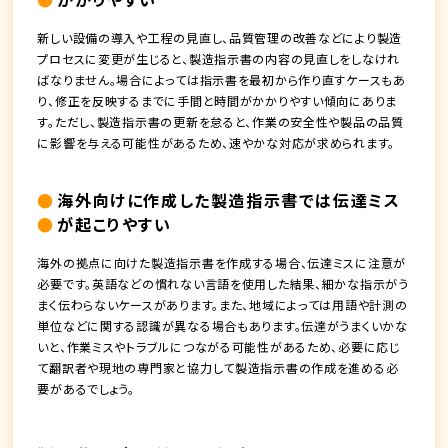
新しい設備の導入や工程の見直し、品質管理の改善などにより製造
プロセスに変更が生じると、製造指示書の内容の見直しをしなけれ
ばなりません。場合によっては指示書を最初から作り直すケースもあ
り、修正を反映するまでに手間と時間がかかりやすい傾向にありま
す。ただし、製造指示書の更新を怠ると、作業の安全性や製品の品質
に影響を与える可能性があるため、速やかな対応が求められます。
海外向けに作成した製造指示書では伝達ミス
が起こりやすい
海外の拠点に向けた製造指示書を作成する場合、伝達ミスに注意が
必要です。英語などの慣れない言語を使用した結果、細かな指示がう
まく伝わらないケースがあります。また、地域によっては用語や計測の
単位などに関する認識が異なる場合もあります。伝達がうまくいかな
いと、作業ミスやトラブルにつながる可能性があるため、必要に応じ
て翻訳者や現地の専門家と協力して製造指示書の作成を進める必
要があるでしょう。