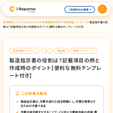
内
容
ご利用中のお客様
を
ス
現場帳票システムはi-Reporter
>
現場帳票研究所
>
現場改善コンテンツ
>
製造指示書の役
キ
割は？記載項目の例と作成時のポイント【便利な無料テンプレート付き】
ッ
プ
現場改善コンテンツ
ALL
製造業
帳票テンプレート
製造指示書の役割は？記載項目の例と
作成時のポイント【便利な無料テンプレ
ート付き】
この記事の要点
製造指示書は、作業手順や工程を明確にし、作業を標準化す
るための文書である
作業内容を明文化することで、ミス防止や業務効率の改善、教