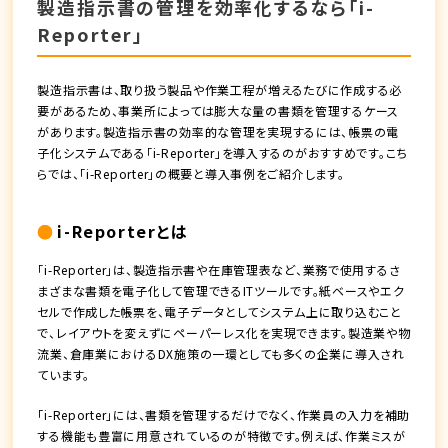
製造指示書の管理を効率化するなら「i-
Reporter」
製造指示書は、取り扱う製品や作業工程が増えるたびに作成する必
要があるため、事業所によっては膨大な量の書類を管理するケース
があります。製造指示書の効率的な管理を実現するには、帳票の電
子化システムである「i-Reporter」を導入するのがおすすめです。こち
らでは、「i-Reporter」の概要と導入事例をご紹介します。
i-Reporterとは
「i-Reporter」は、製造指示書や在庫管理表など、業務で使用するさ
まざまな書類を電子化して管理できるITツールです。紙ベースやエク
セルで作成した帳票を、電子データとしてシステム上に取り込むこと
で、レイアウトを変えずにペーパーレス化を実現できます。製造業や物
流業、倉庫業におけるDX施策の一環としても多くの企業に導入され
ています。
「i-Reporter」には、書類を管理するだけでなく、作業員の入力を補助
する機能も豊富に用意されているのが特徴です。例えば、作業ミスが