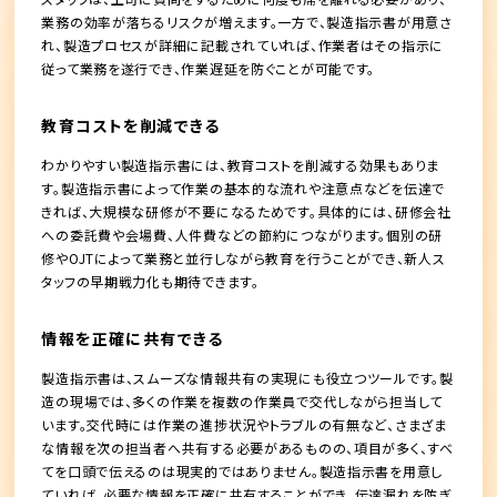
業務の効率が落ちるリスクが増えます。一方で、製造指示書が用意さ
れ、製造プロセスが詳細に記載されていれば、作業者はその指示に
従って業務を遂行でき、作業遅延を防ぐことが可能です。
教育コストを削減できる
わかりやすい製造指示書には、教育コストを削減する効果もありま
す。製造指示書によって作業の基本的な流れや注意点などを伝達で
きれば、大規模な研修が不要になるためです。具体的には、研修会社
への委託費や会場費、人件費などの節約につながります。個別の研
修やOJTによって業務と並行しながら教育を行うことができ、新人ス
タッフの早期戦力化も期待できます。
情報を正確に共有できる
製造指示書は、スムーズな情報共有の実現にも役立つツールです。製
造の現場では、多くの作業を複数の作業員で交代しながら担当して
います。交代時には作業の進捗状況やトラブルの有無など、さまざま
な情報を次の担当者へ共有する必要があるものの、項目が多く、すべ
てを口頭で伝えるのは現実的ではありません。製造指示書を用意し
ていれば、必要な情報を正確に共有することができ、伝達漏れを防ぎ