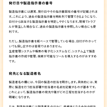
発行日や製造指示書の番号
製造指示書には通常、発行日やその指示書固有の番号が記載されま
す。これにより、過去の製造指示書を時系列で管理できるようになり、
日付から該当する製造指示書を特定しやすくなります。現場でトラブ
ルが発生した場合など、過去の製造指示書を参照したい場合にも便
利です。
ただし、製造指示書を紙ベースで管理している場合、日付がわかって
いても探し出すのは容易ではありません。
生産管理システムや帳票の電子化システムなど、システム上で製造
指示書の作成や管理、検索が可能なツールを導入するのがおすすめ
です。
宛先となる製造者名
製造者名の欄には、今回の製造の担当を明示します。具体的には、実
際に製造を行う担当部署や担当者の名前を記載するのが基本です。
これによって、製造指示書の宛先や誰がどの工程を担当するのかが
明確になります。
なお、製造指示書には製造者名のほかに、依頼先となる会社や担当