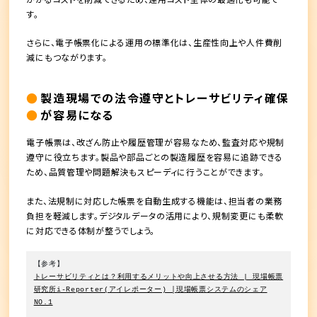
す。
さらに、電子帳票化による運用の標準化は、生産性向上や人件費削
減にもつながります。
製造現場での法令遵守とトレーサビリティ確保
が容易になる
電子帳票は、改ざん防止や履歴管理が容易なため、監査対応や規制
遵守に役立ちます。製品や部品ごとの製造履歴を容易に追跡できる
ため、品質管理や問題解決もスピーディに行うことができます。
また、法規制に対応した帳票を自動生成する機能は、担当者の業務
負担を軽減します。デジタルデータの活用により、規制変更にも柔軟
に対応できる体制が整うでしょう。
【参考】
トレーサビリティとは？利用するメリットや向上させる方法 | 現場帳票
研究所i-Reporter(アイレポーター) │現場帳票システムのシェア
NO.1