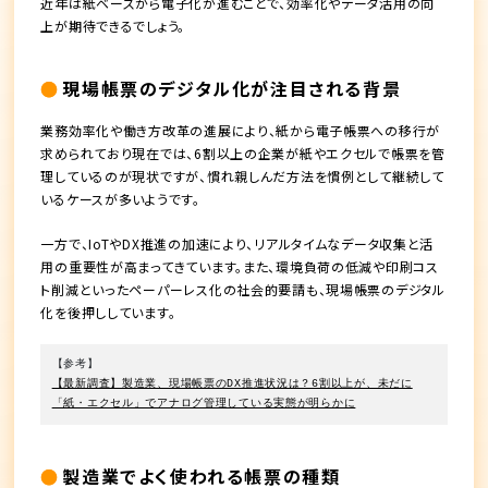
近年は紙ベースから電子化が進むことで、効率化やデータ活用の向
上が期待できるでしょう。
現場帳票のデジタル化が注目される背景
業務効率化や働き方改革の進展により、紙から電子帳票への移行が
求められており現在では、6割以上の企業が紙やエクセルで帳票を管
理しているのが現状ですが、慣れ親しんだ方法を慣例として継続して
いるケースが多いようです。
一方で、IoTやDX推進の加速により、リアルタイムなデータ収集と活
用の重要性が高まってきています。また、環境負荷の低減や印刷コス
ト削減といったペーパーレス化の社会的要請も、現場帳票のデジタル
化を後押ししています。
【参考】
【最新調査】製造業、現場帳票のDX推進状況は？6割以上が、未だに
「紙・エクセル」でアナログ管理している実態が明らかに
製造業でよく使われる帳票の種類