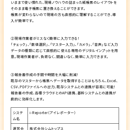
いままで使い慣れた、現場ノウハウの詰まった紙帳票のレイアウトを
そのまま電子帳票に置き換えることができます。
帳票が変わらないので現場の方も直感的に理解することができ、導
入が簡単です。
②現場作業者がミスなく簡単に入力できる！
「チェック」、「数値選択」、「マスター入力」、「カメラ」、「音声」など入力
データの種類に応じて直感的に使える専用のデジタルインプットを用
意。現場作業者が、負荷なく、間違いなく、簡単に入力できます。
③報告書作成の手間や時間を大幅に削減！
既存のマスターから帳票へデータを取得することはもちろん、Excel、
CSV、PDFファイルへの出力、既存システムとの連携が容易に可能！
報告書の作成、各種クラウドとのAPI連携、基幹システムとの連携が
劇的に効率化します。
システ
i-Reporter（アイレポーター）
ム名
運営会
株式会社シムトップス