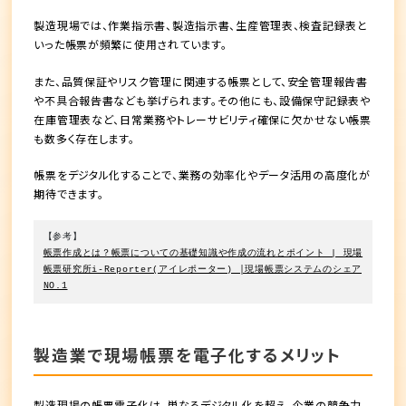
製造現場では、作業指示書、製造指示書、生産管理表、検査記録表と
いった帳票が頻繁に使用されています。
また、品質保証やリスク管理に関連する帳票として、安全管理報告書
や不具合報告書なども挙げられます。その他にも、設備保守記録表や
在庫管理表など、日常業務やトレーサビリティ確保に欠かせない帳票
も数多く存在します。
帳票をデジタル化することで、業務の効率化やデータ活用の高度化が
期待できます。
【参考】
帳票作成とは？帳票についての基礎知識や作成の流れとポイント | 現場
帳票研究所i-Reporter(アイレポーター) │現場帳票システムのシェア
NO.1
製造業で現場帳票を電子化するメリット
製造現場の帳票電子化は、単なるデジタル化を超え、企業の競争力