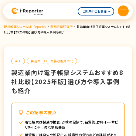
内
容
ご利用中のお客様
を
ス
現場帳票システムはi-Reporter
>
現場帳票研究所
>
製造業向け電子帳票システムおすすめ8
キ
社比較【2025年版】選び方や導入事例も紹介
ッ
プ
ALL
製造業
業務改善効率化
製造業向け電子帳票システムおすすめ8
社比較【2025年版】選び方や導入事例
も紹介
この記事の要点
現場帳票は製造や検査、点検の記録で、品質管理やトレーサビ
リティに不可欠な情報基盤
紙管理には紛失や転記ミス、検索性の低さなどの課題があり、