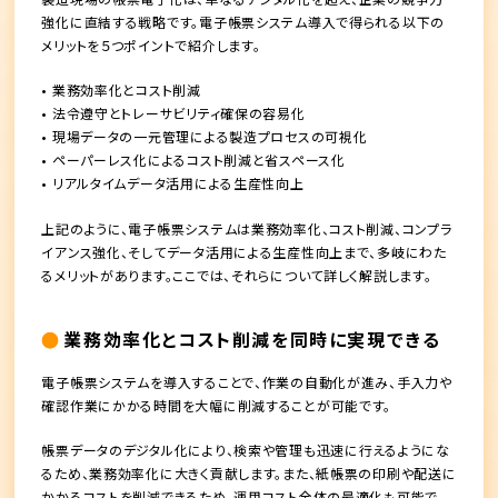
強化に直結する戦略です。電子帳票システム導入で得られる以下の
メリットを５つポイントで紹介します。
• 業務効率化とコスト削減
• 法令遵守とトレーサビリティ確保の容易化
• 現場データの一元管理による製造プロセスの可視化
• ペーパーレス化によるコスト削減と省スペース化
• リアルタイムデータ活用による生産性向上
上記のように、電子帳票システムは業務効率化、コスト削減、コンプラ
イアンス強化、そしてデータ活用による生産性向上まで、多岐にわた
るメリットがあります。ここでは、それらについて詳しく解説します。
業務効率化とコスト削減を同時に実現できる
電子帳票システムを導入することで、作業の自動化が進み、手入力や
確認作業にかかる時間を大幅に削減することが可能です。
帳票データのデジタル化により、検索や管理も迅速に行えるようにな
るため、業務効率化に大きく貢献します。また、紙帳票の印刷や配送に
かかるコストを削減できるため、運用コスト全体の最適化も可能で