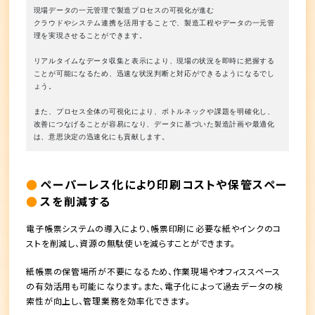
現場データの一元管理で製造プロセスの可視化が進む
クラウドやシステム連携を活用することで、製造工程やデータの一元管
理を実現させることができます。
リアルタイムなデータ収集と表示により、現場の状況を即時に把握する
ことが可能になるため、迅速な状況判断と対応ができるようになるでし
ょう。
また、プロセス全体の可視化により、ボトルネックや課題を明確化し、
改善につなげることが容易になり、データに基づいた製造計画や最適化
は、意思決定の迅速化にも貢献します。
ペーパーレス化により印刷コストや保管スペー
スを削減する
電子帳票システムの導入により、帳票印刷に必要な紙やインクのコ
ストを削減し、資源の無駄使いを減らすことができます。
紙帳票の保管場所が不要になるため、作業現場やオフィススペース
の有効活用も可能になります。また、電子化によって過去データの検
索性が向上し、管理業務を効率化できます。