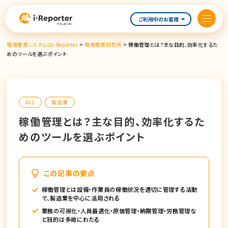
内
容
ご利用中のお客様
を
ス
現場帳票システムはi-Reporter
>
現場帳票研究所
>
稼働管理とは？主な目的、効率化するた
キ
めのツールを選ぶポイント
ッ
プ
ALL
製造業
稼働管理とは？主な目的、効率化するた
めのツールを選ぶポイント
この記事の要点
稼働管理とは設備・作業員の稼働状況を適切に管理する活動
で、製造業を中心に活用される
業務の可視化・人員最適化・原価管理・納期管理・労務管理な
ど目的は多岐にわたる