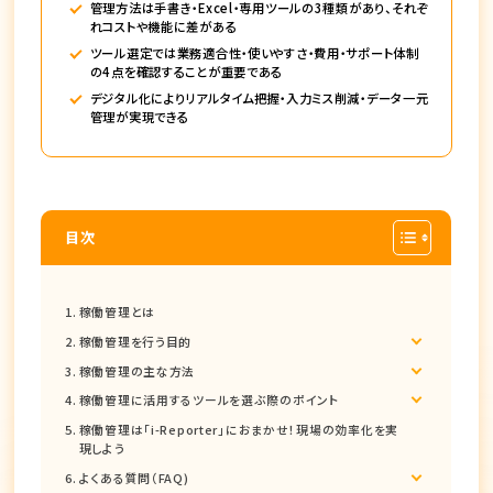
管理方法は手書き・Excel・専用ツールの3種類があり、それぞ
れコストや機能に差がある
ツール選定では業務適合性・使いやすさ・費用・サポート体制
の4点を確認することが重要である
デジタル化によりリアルタイム把握・入力ミス削減・データ一元
管理が実現できる
目次
稼働管理とは
稼働管理を行う目的
稼働管理の主な方法
稼働管理に活用するツールを選ぶ際のポイント
稼働管理は「i-Reporter」におまかせ！現場の効率化を実
現しよう
よくある質問（FAQ)