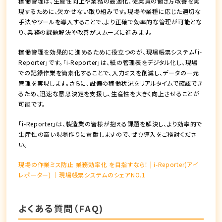
稼働管理は、生産性向上や業務の最適化、従業員の働き方改善を実
現するために、欠かせない取り組みです。現場や業種に応じた適切な
手法やツールを導入することで、より正確で効率的な管理が可能とな
り、業務の課題解決や改善がスムーズに進みます。
稼働管理を効果的に進めるために役立つのが、現場帳票システム「i-
Reporter」です。「i-Reporter」は、紙の管理表をデジタル化し、現場
での記録作業を簡素化することで、入力ミスを削減し、データの一元
管理を実現します。さらに、設備の稼働状況をリアルタイムで確認でき
るため、迅速な意思決定を支援し、生産性を大きく向上させることが
可能です。
「i-Reporter」は、製造業の皆様が抱える課題を解決し、より効率的で
生産性の高い現場作りに貢献しますので、ぜひ導入をご検討くださ
い。
現場の作業ミス防止 業務効率化 を目指すなら！ | i-Reporter(アイ
レポーター) │現場帳票システムのシェアNO.1
よくある質問（FAQ)