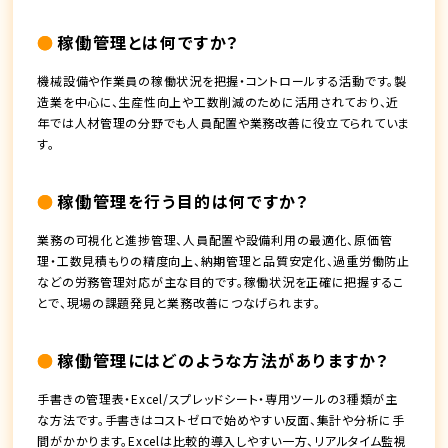
稼働管理とは何ですか？
機械設備や作業員の稼働状況を把握・コントロールする活動です。製
造業を中心に、生産性向上や工数削減のために活用されており、近
年では人材管理の分野でも人員配置や業務改善に役立てられていま
す。
稼働管理を行う目的は何ですか？
業務の可視化と進捗管理、人員配置や設備利用の最適化、原価管
理・工数見積もりの精度向上、納期管理と品質安定化、過重労働防止
などの労務管理対応が主な目的です。稼働状況を正確に把握するこ
とで、現場の課題発見と業務改善につなげられます。
稼働管理にはどのような方法がありますか？
手書きの管理表・Excel/スプレッドシート・専用ツールの3種類が主
な方法です。手書きはコストゼロで始めやすい反面、集計や分析に手
間がかかります。Excelは比較的導入しやすい一方、リアルタイム監視