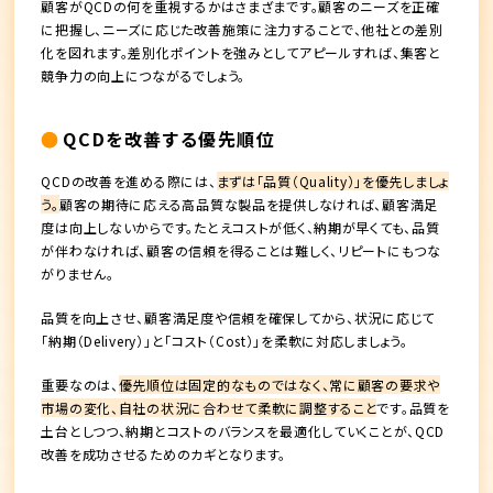
顧客がQCDの何を重視するかはさまざまです。顧客のニーズを正確
に把握し、ニーズに応じた改善施策に注力することで、他社との差別
化を図れます。差別化ポイントを強みとしてアピールすれば、集客と
競争力の向上につながるでしょう。
QCDを改善する優先順位
QCDの改善を進める際には、
まずは「品質（Quality）」を優先しましょ
う。
顧客の期待に応える高品質な製品を提供しなければ、顧客満足
度は向上しないからです。たとえコストが低く、納期が早くても、品質
が伴わなければ、顧客の信頼を得ることは難しく、リピートにもつな
がりません。
品質を向上させ、顧客満足度や信頼を確保してから、状況に応じて
「納期（Delivery）」と「コスト（Cost）」を柔軟に対応しましょう。
重要なのは、
優先順位は固定的なものではなく、常に顧客の要求や
市場の変化、自社の状況に合わせて柔軟に調整すること
です。品質を
土台としつつ、納期とコストのバランスを最適化していくことが、QCD
改善を成功させるためのカギとなります。