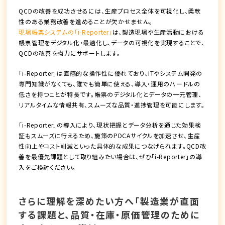
QCDの改善を成功させるには、生産プロセス全体を可視化し、柔軟
性のある業務改善を進めることが欠かせません。
現場帳票システムの「i-Reporter」
は、製造現場や生産活動における
帳票管理をデジタル化・最適化し、データの可視化を実現することで、
QCDの改善を強力にサポートします。
「i-Reporter」は直感的な操作性に優れており、ITやシステム開発の
専門知識がなくても、誰でも簡単に使える、導入・運用のハードルの
低さを持つことが特長です。帳票のデジタル化とデータの一元管理、
リアルタイムな情報共有、スムーズな品質・進捗管理を可能にします。
「i-Reporter」の導入により、現状把握とデータ分析を通じた効果検
証もスムーズに行えるため、施策のPDCAサイクルを加速させ、生産
性向上やコスト削減といった具体的な成果につなげられます。QCD改
善を最優先課題として取り組みたい場合は、ぜひ「i-Reporter」の導
入をご検討ください。
さらに理解を深めたい方へ「製造業が直面
する課題と、品質・在庫・原価管理のために