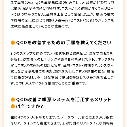
まず品質（Quality）を最優先に取り組みましょう。品質が伴わなけれ
ば顧客満足度や信頼は得られず、コストが低く納期が早くてもリピー
トにはつながりません。品質を土台として確保した上で、顧客の要求
や市場の変化に応じて納期（Delivery）とコスト（Cost）のバランスを
柔軟に最適化していくことが重要です。
QCDを改善するための手順を教えてください
3つのステップで進めます。①現状把握と課題抽出：生産プロセスを
分析し、従業員へのヒアリングや競合比較を通じてボトルネックを特
定します。②改善策の検討と実施：品質・コスト・納期のバランスを考
慮しながら優先順位を決め、施策を実行します。③効果の検証：数値
で効果を評価し、不十分な場合は原因を特定して改善策を修正しま
す。このPDCAサイクルを継続することが重要です。
QCD改善に帳票システムを活用するメリット
は何ですか？
主に4つのメリットがあります。①データの一元管理によりQCD指標
をリアルタイムで可視化できます。②部門間のリアルタイムな情報共