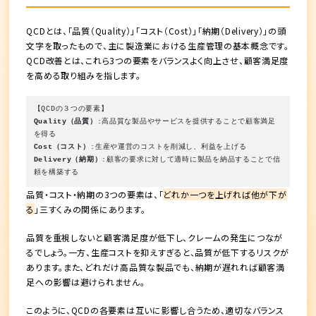
QCDとは、「品質（Quality）」「コスト（Cost）」「納期（Delivery）」の頭
文字を取ったもので、主に製造業における生産管理の基本概念です。
QCD改善とは、これら3つの要素をバランスよく向上させ、顧客満足度
を高める取り組みを指します。
【QCDの３つの要素】
Quality（品質）
:高品質な製品やサービスを提供することで顧客満足
を得る
Cost（コスト）
:生産や運営のコストを削減し、利益を上げる
Delivery（納期）
:顧客の要求に対して適時に製品を納品することで信
頼を構築する
品質・コスト・納期の3つの要素は、「
どれか一つを上げれば他が下が
る
」三すくみの関係にあります。
品質を重視しないと顧客満足度が低下し、クレームの発生につなが
るでしょう。一方、生産コストを抑えすぎると、品質が低下するリスクが
あります。また、どれだけ高品質な製品でも、納期が遅れれば顧客満
足への影響は避けられません。
このように、QCDの各要素は互いに影響し合うため、適切なバランス