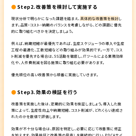
Step2.改善策を検討して実施する
現状分析で明らかになった課題を踏まえ、
具体的な改善策を検討
し
ます。品質・コスト・納期のバランスを考慮しながら、どの課題に優先
的に取り組むべきかを決定しましょう。
例えば、納期短縮が最優先であれば、生産スケジューラの導入や生産
工程の最適化、工数短縮などの取り組みが効果的です。一方で、コス
ト削減を優先する場合は、5S活動を徹底し、ITツールによる業務効率
化や、人件費削減を図る施策に取り組む必要があります。
優先順位の高い改善策から順番に実施していきます。
Step3.効果の検証を行う
改善策を実施した後は、定期的に効果を検証しましょう。導入した施
策によって、生産性向上や納期短縮、コスト削減が、どれくらい達成さ
れたのかを数値で評価します。
効果が不十分な場合は、原因を特定し、必要に応じて改善策に修正
を加えます。効果検証と改善策の見直しを継続的に行い、PDCAサイ