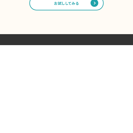
お試ししてみる
製品について
業種別活用
課題解決アイデア
i-Reporterファミリー製品一覧
セミナー
講習会
トライアル