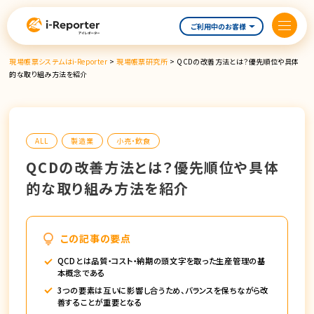
内
容
ご利用中のお客様
を
ス
現場帳票システムはi-Reporter
>
現場帳票研究所
>
QCDの改善方法とは？優先順位や具体
キ
的な取り組み方法を紹介
ッ
プ
ALL
製造業
小売・飲食
QCDの改善方法とは？優先順位や具体
的な取り組み方法を紹介
この記事の要点
QCDとは品質・コスト・納期の頭文字を取った生産管理の基
本概念である
3つの要素は互いに影響し合うため、バランスを保ちながら改
善することが重要となる