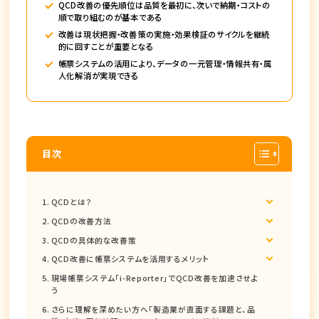
QCD改善の優先順位は品質を最初に、次いで納期・コストの
順で取り組むのが基本である
改善は現状把握・改善策の実施・効果検証のサイクルを継続
的に回すことが重要となる
帳票システムの活用により、データの一元管理・情報共有・属
人化解消が実現できる
目次
QCDとは？
QCDの改善方法
QCDの具体的な改善策
QCD改善に帳票システムを活用するメリット
現場帳票システム「i-Reporter」でQCD改善を加速させよ
う
さらに理解を深めたい方へ「製造業が直面する課題と、品