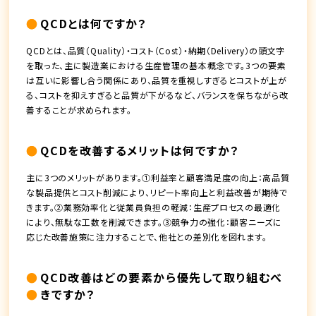
QCDとは何ですか？
QCDとは、品質（Quality）・コスト（Cost）・納期（Delivery）の頭文字
を取った、主に製造業における生産管理の基本概念です。3つの要素
は互いに影響し合う関係にあり、品質を重視しすぎるとコストが上が
る、コストを抑えすぎると品質が下がるなど、バランスを保ちながら改
善することが求められます。
QCDを改善するメリットは何ですか？
主に3つのメリットがあります。①利益率と顧客満足度の向上：高品質
な製品提供とコスト削減により、リピート率向上と利益改善が期待で
きます。②業務効率化と従業員負担の軽減：生産プロセスの最適化
により、無駄な工数を削減できます。③競争力の強化：顧客ニーズに
応じた改善施策に注力することで、他社との差別化を図れます。
QCD改善はどの要素から優先して取り組むべ
きですか？