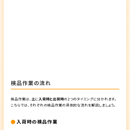
検品作業の流れ
検品作業は、主に
入荷時と出荷時
の2つのタイミングに分かれます。
こちらでは、それぞれの検品作業の具体的な流れを解説しましょう。
入荷時の検品作業