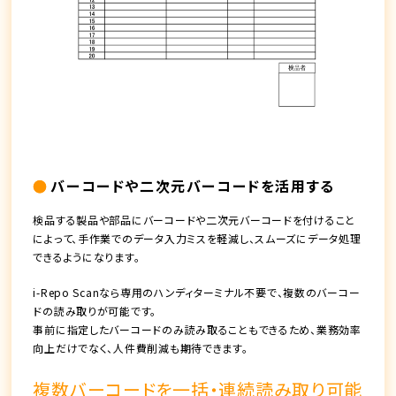
バーコードや二次元バーコードを活用する
検品する製品や部品にバーコードや二次元バーコードを付けること
によって、手作業でのデータ入力ミスを軽減し、スムーズにデータ処理
できるようになります。
i-Repo Scanなら専用のハンディターミナル不要で、複数のバーコー
ドの読み取りが可能です。
事前に指定したバーコードのみ読み取ることもできるため、業務効率
向上だけでなく、人件費削減も期待できます。
複数バーコードを一括・連続読み取り可能