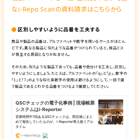
なi-Repo Scanの資料請求はこちらから
区別しやすいように品番を工夫する
商品や製品の品番は、アルファベットや数字を用いるケースがほとん
どです。異なる製品に似たような品番がつけられていると、検品ミス
が発生する原因となりかねません。
そのため、似たような製品であっても、品番や色分けを工夫し、区別し
やすいようにしましょう。たとえば、アルファベットの「q」と「p」、数字の
「1」と「7」のような似た英数字の使用は避けるようにして、一目で違
う製品であるとわかる品番をつけるよう徹底してください。