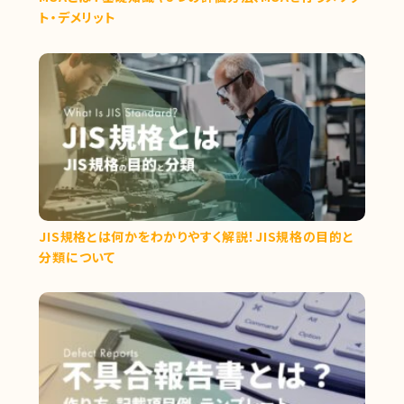
ト・デメリット
JIS規格とは何かをわかりやすく解説！JIS規格の目的と
分類について