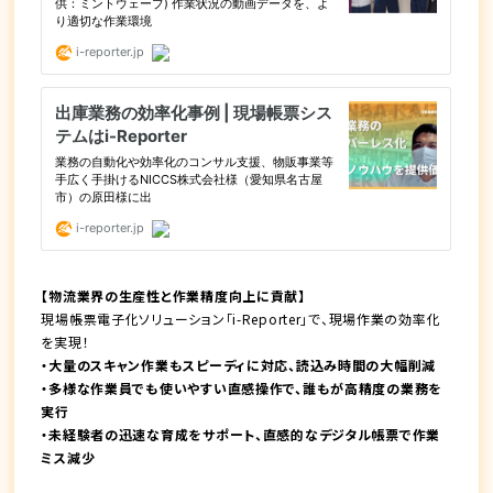
【物流業界の生産性と作業精度向上に貢献】
現場帳票電子化ソリューション「i-Reporter」で、現場作業の効率化
を実現！
・大量のスキャン作業もスピーディに対応、読込み時間の大幅削減
・多様な作業員でも使いやすい直感操作で、誰もが高精度の業務を
実行
・未経験者の迅速な育成をサポート、直感的なデジタル帳票で作業
ミス減少