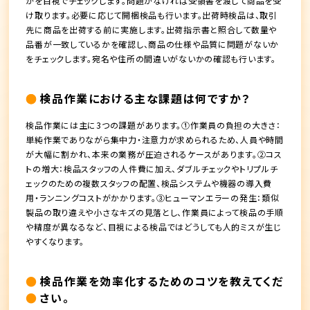
かを目視でチェックします。問題がなければ受領書を渡して商品を受
け取ります。必要に応じて開梱検品も行います。出荷時検品は、取引
先に商品を出荷する前に実施します。出荷指示書と照合して数量や
品番が一致しているかを確認し、商品の仕様や品質に問題がないか
をチェックします。宛名や住所の間違いがないかの確認も行います。
検品作業における主な課題は何ですか？
検品作業には主に3つの課題があります。①作業員の負担の大きさ：
単純作業でありながら集中力・注意力が求められるため、人員や時間
が大幅に割かれ、本来の業務が圧迫されるケースがあります。②コス
トの増大：検品スタッフの人件費に加え、ダブルチェックやトリプルチ
ェックのための複数スタッフの配置、検品システムや機器の導入費
用・ランニングコストがかかります。③ヒューマンエラーの発生：類似
製品の取り違えや小さなキズの見落とし、作業員によって検品の手順
や精度が異なるなど、目視による検品ではどうしても人的ミスが生じ
やすくなります。
検品作業を効率化するためのコツを教えてくだ
さい。