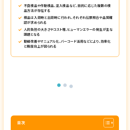
不良検品や作動検品、混入検品など、目的に応じた複数の検
品方法が存在する
検品は入荷時と出荷時に行われ、それぞれ伝票照合や品質確
認が求められる
人的負担の大きさやコスト増、ヒューマンエラーの発生が主な
課題となる
動線改善やマニュアル化、バーコード活用などにより、効率化
と精度向上が図られる
目次