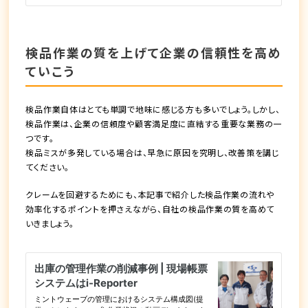
検品作業の質を上げて企業の信頼性を高め
ていこう
検品作業自体はとても単調で地味に感じる方も多いでしょう。しかし、
検品作業は、企業の信頼度や顧客満足度に直結する重要な業務の一
つです。
検品ミスが多発している場合は、早急に原因を究明し、改善策を講じ
てください。
クレームを回避するためにも、本記事で紹介した検品作業の流れや
効率化するポイントを押さえながら、自社の検品作業の質を高めて
いきましょう。