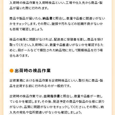
入荷時の検品作業を入荷時検品といい、工場や仕入先から商品・製
品が届いた際に行われます。
商品や製品が届いたら、
納品書
と照合し、数量や品番に間違いがない
かをチェックします。その際に、破損や汚れなどの初期不良がないか
も目視で確認しましょう。
検品の結果に問題がなければ、配達員に受領書を渡し、商品を受け
取ってください。入荷時には、数量や品番違いがないかを確認するた
めに、段ボールなどで梱包された納品物に対して開梱検品を行う場
合もあります。
出荷時の検品作業
出荷業務における検品作業を出荷時検品といい、取引先に商品・製
品を出荷する前に行われるのが一般的です。
出荷時の検品作業では、
出荷指示書
と照合し、数量や品番が一致し
ているかを確認します。その後、発送予定の商品や製品の仕様に誤り
がないか、品質に問題がないかをチェックしてください。その際に、納
入先の宛名や住所間違いがないかも確認しましょう。