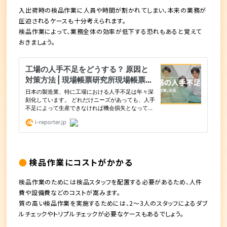
入出荷時の検品作業に人員や時間が割かれてしまい、本来の業務が
圧迫されるケースも十分考えられます。
検品作業によって、業務全体の効率が低下する恐れもあると覚えて
おきましょう。
検品作業にコストがかかる
検品作業のためには検品スタッフを配置する必要があるため、人件
費や設備費などのコストが嵩みます。
質の高い検品作業を実施するためには、2〜3人のスタッフによるダブ
ルチェックやトリプルチェックが必要なケースもあるでしょう。