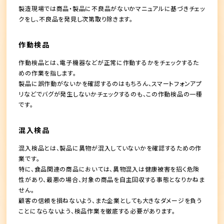
製造現場では商品・製品に不良品がないかマニュアルに基づきチェッ
クをし、不良品を発見し次第取り除きます。
作動検品
作動検品とは、電子機器などが正常に作動するかをチェックするた
めの作業を指します。
製品に誤作動がないかを確認するのはもちろん、スマートフォンアプ
リなどでバグが発生しないかチェックするのも、この作動検品の一種
です。
混入検品
混入検品とは、製品に異物が混入していないかを確認するための作
業です。
特に、食品関連の商品においては、異物混入は健康被害を招く危険
性があり、最悪の場合、対象の商品を自主回収する事態となりかねま
せん。
顧客の信頼を損ねないよう、また企業としても大きなダメージを負う
ことにならないよう、検品作業を徹底する必要があります。