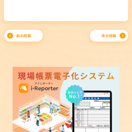
Post
前の投稿
次の投稿
navigation