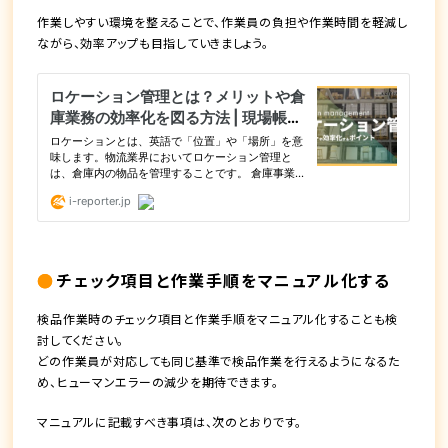
作業しやすい環境を整えることで、作業員の負担や作業時間を軽減し
ながら、効率アップも目指していきましょう。
チェック項目と作業手順をマニュアル化する
検品作業時のチェック項目と作業手順をマニュアル化することも検
討してください。
どの作業員が対応しても同じ基準で検品作業を行えるようになるた
め、ヒューマンエラーの減少を期待できます。
マニュアルに記載すべき事項は、次のとおりです。