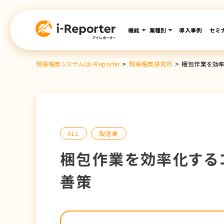
内
容
機能
業種別
導入事例
セミ
を
ス
キ
現場帳票システムはi-Reporter
>
現場帳票研究所
>
梱包作業を効率
ッ
プ
ALL
製造業
梱包作業を効率化する
善策