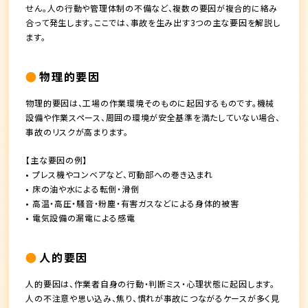
せん。人の行動や管理体制の不備など、複数の要因が複合的に絡み
合って発生します。ここでは、事故を生み出す3つの主な要因を解説し
ます。
物理的要因
物理的要因は、工場の作業環境そのものに起因するものです。機械
設備や作業スペース、周囲の環境が安全基準を満たしていない場合、
事故のリスクが高まります。
【主な要因の例】
• プレス機やコンベアなど、可動部への巻き込まれ
• 床の油や水による転倒・滑倒
• 高温・高圧・騒音・粉塵・有害ガスなどによる身体的被害
• 電気設備の漏電による感電
人的要因
人的要因は、作業者自身の行動・判断ミス・心理状態に起因します。
人の不注意や思い込み、焦り、慣れが事故につながるケースが多く見