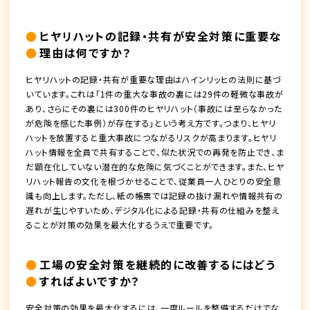
ヒヤリハットの記録・共有が安全対策に重要な
理由は何ですか？
ヒヤリハットの記録・共有が重要な理由はハインリッヒの法則に基づ
いています。これは「1件の重大な事故の裏には29件の軽微な事故が
あり、さらにその裏には300件のヒヤリハット（事故には至らなかった
が危険を感じた事例）が存在する」という考え方です。つまり、ヒヤリ
ハットを放置すると重大事故につながるリスクが高まります。ヒヤリ
ハット情報を全員で共有することで、似た状況での再発を防止でき、ま
だ顕在化していない潜在的な危険に気づくことができます。また、ヒヤ
リハット報告の文化を根づかせることで、従業員一人ひとりの安全意
識も向上します。ただし、紙の帳票では記録の抜け漏れや情報共有の
遅れが生じやすいため、デジタル化による記録・共有の仕組みを整え
ることが対策の効果を最大化するうえで重要です。
工場の安全対策を継続的に改善するにはどう
すればよいですか？
安全対策の効果を最大化するには、一度ルールを整備するだけでな