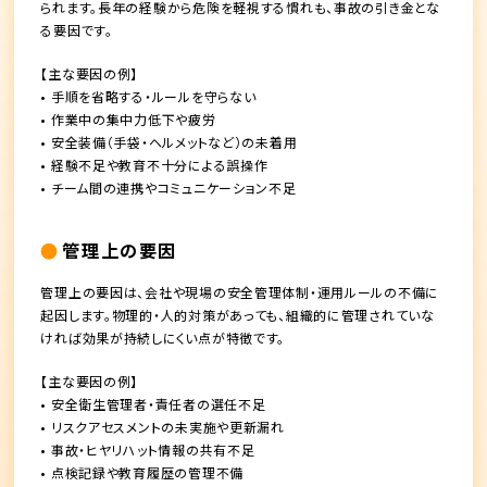
られます。長年の経験から危険を軽視する慣れも、事故の引き金とな
る要因です。
【主な要因の例】
• 手順を省略する・ルールを守らない
• 作業中の集中力低下や疲労
• 安全装備（手袋・ヘルメットなど）の未着用
• 経験不足や教育不十分による誤操作
• チーム間の連携やコミュニケーション不足
管理上の要因
管理上の要因は、会社や現場の安全管理体制・運用ルールの不備に
起因します。物理的・人的対策があっても、組織的に管理されていな
ければ効果が持続しにくい点が特徴です。
【主な要因の例】
• 安全衛生管理者・責任者の選任不足
• リスクアセスメントの未実施や更新漏れ
• 事故・ヒヤリハット情報の共有不足
• 点検記録や教育履歴の管理不備