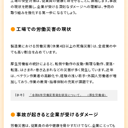
工場の安全対策は、従業員の健康と命を守ることに直結します。事故
の現状を把握し、企業が受ける深刻なダメージへの理解は、予防の
取り組みを強化する第一歩になるでしょう。
工場での労働災害の現状
製造業における労働災害（休業4日以上の死傷災害）は、全産業の中
でも高い割合を占めています。
厚生労働省の統計によると、転倒や動作の反動・無理な動作、墜落・
転落、はさまれ・巻き込まれなどの災害が多く発生しています。近年
は、ベテラン作業者の高齢化や、経験の浅い若手・外国人労働者が増
加しており、作業の教育・指導体制の充実が課題です。
【参考】　
「令和6年労働災害発生状況について」　（厚生労働省）
事故が起きると企業が受けるダメージ
労働災害は、従業員の命や健康を脅かすだけでなく、企業にとっても