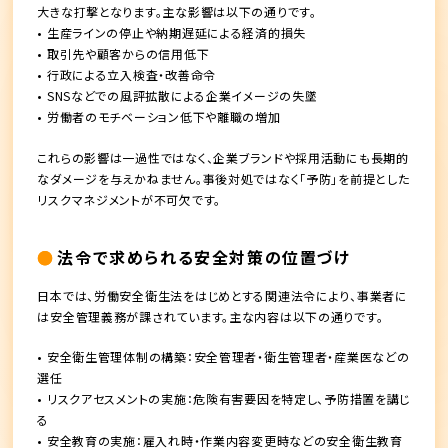
大きな打撃となります。主な影響は以下の通りです。
• 生産ラインの停止や納期遅延による経済的損失
• 取引先や顧客からの信用低下
• 行政による立入検査・改善命令
• SNSなどでの風評拡散による企業イメージの失墜
• 労働者のモチベーション低下や離職の増加
これらの影響は一過性ではなく、企業ブランドや採用活動にも長期的
なダメージを与えかねません。事後対処ではなく「予防」を前提とした
リスクマネジメントが不可欠です。
法令で求められる安全対策の位置づけ
日本では、労働安全衛生法をはじめとする関連法令により、事業者に
は安全管理義務が課されています。主な内容は以下の通りです。
• 安全衛生管理体制の構築：安全管理者・衛生管理者・産業医などの
選任
• リスクアセスメントの実施：危険有害要因を特定し、予防措置を講じ
る
• 安全教育の実施：雇入れ時・作業内容変更時などの安全衛生教育