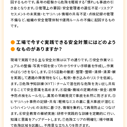
因するものです。長年の経験から危険を軽視する「慣れ」も事故の引
き金となります。③管理上の要因：安全管理者の選任不足・リスクア
セスメントの未実施・ヒヤリハット情報の共有不足・点検記録の管理
不備など、組織の安全管理体制や運用ルールの不備に起因するもの
です。
工場で今すぐ実践できる安全対策にはどのよう
なものがありますか？
現場で実践できる主な安全対策は以下の通りです。①安全作業マニ
ュアルの整備：写真や図を使ってわかりやすい手順書を作成し、作業
のばらつきをなくします。②5S活動の徹底：整理・整頓・清掃・清潔・躾
を実践して通路の障害物をなくし、転倒・巻き込みのリスクを低減し
ます。③危険予知訓練（KYT）：チームで潜在的な危険を洗い出し共有
することで安全意識を高めます。④設備・機械の定期点検・保全：故障
予防点検をルール化し、異常の早期発見で事故を未然に防ぎます。⑤
ヒヤリハット事例の記録・共有：軽微なミスの裏に重大事故が潜むと
いうハインリッヒの法則に基づき、情報を集約して再発防止につなげ
ます。⑥安全教育の継続実施：研修や実践的な訓練を定期的に行い、
知識と意識をアップデートします。⑦危険エリアの明確化：柵や標識
で危険区域を区画し、不用意な立ち入りを防ぎます。