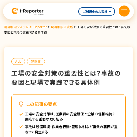
内
容
ご利用中のお客様
を
ス
現場帳票システムはi-Reporter
>
現場帳票研究所
>
工場の安全対策の重要性とは？事故の
キ
要因と現場で実践できる具体例
ッ
プ
ALL
製造業
工場の安全対策の重要性とは？事故の
要因と現場で実践できる具体例
この記事の要点
工場の安全対策は、従業員の安全確保と企業の信頼維持に
直結する重要な取り組み
事故は設備環境・作業者行動・管理体制など複数の要因が重
なって発生する