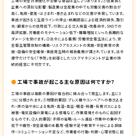
工場の安全対策強化が必要な理由は主に2つあります。①従業員と
企業への深刻な影響：製造業は全産業の中でも労働災害の割合が
高く、転倒・墜落・はさまれ・巻き込まれなどの災害が多発しています。
事故が起きると生産ラインの停止・納期遅延による経済的損失、取引
先・顧客からの信用低下、行政による立入検査・改善命令、SNSでの
風評拡散、労働者のモチベーション低下・離職増加といった長期的な
ダメージを受けます。②法令による義務：労働安全衛生法により、安
全衛生管理体制の構築・リスクアセスメントの実施・安全教育の実
施・設備の安全確保・事故発生時の報告義務が課されています。法令
遵守だけでなく「予防」を前提としたリスクマネジメントが企業の持
続的経営に不可欠です。
工場で事故が起こる主な原因は何ですか？
工場の事故は複数の要因が複合的に絡み合って発生します。主に3
つに分類されます。①物理的要因：プレス機やコンベアへの巻き込ま
れ・床の油や水による転倒・高温・高圧・騒音・粉塵・有害ガスによる
被害・電気設備の漏電による感電など、作業環境そのものに起因す
るものです。②人的要因：手順の省略・ルール違反・作業中の集中力
低下や疲労・安全装備の未着用・経験不足や教育不十分による誤操
作・コミュニケーション不足など、作業者の行動・判断・心理状態に起