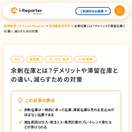
内
容
ご利用中のお客様
を
ス
現場帳票システムはi-Reporter
>
現場帳票研究所
>
余剰在庫とは？デメリットや滞留在庫と
キ
の違い、減らすための対策
ッ
プ
ALL
製造業
サービス・物流
小売・飲食
余剰在庫とは？デメリットや滞留在庫と
の違い、減らすための対策
この記事の要点
余剰在庫は一時的に余った在庫、滞留在庫は売れる見込みが
ほぼない在庫である
発生原因は仕入・発注ミス・販売計画のズレ・トレンド変化な
どが挙げられる