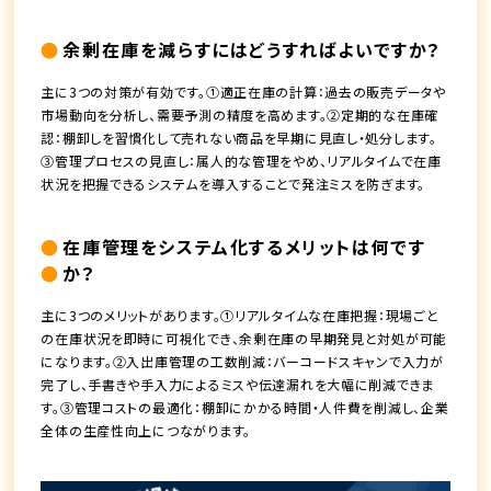
余剰在庫を減らすにはどうすればよいですか？
主に3つの対策が有効です。①適正在庫の計算：過去の販売データや
市場動向を分析し、需要予測の精度を高めます。②定期的な在庫確
認：棚卸しを習慣化して売れない商品を早期に見直し・処分します。
③管理プロセスの見直し：属人的な管理をやめ、リアルタイムで在庫
状況を把握できるシステムを導入することで発注ミスを防ぎます。
在庫管理をシステム化するメリットは何です
か？
主に3つのメリットがあります。①リアルタイムな在庫把握：現場ごと
の在庫状況を即時に可視化でき、余剰在庫の早期発見と対処が可能
になります。②入出庫管理の工数削減：バーコードスキャンで入力が
完了し、手書きや手入力によるミスや伝達漏れを大幅に削減できま
す。③管理コストの最適化：棚卸にかかる時間・人件費を削減し、企業
全体の生産性向上につながります。