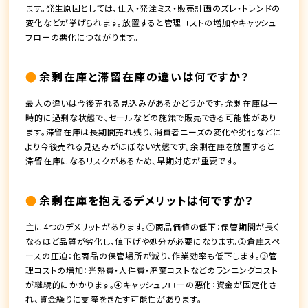
ます。発生原因としては、仕入・発注ミス・販売計画のズレ・トレンドの
変化などが挙げられます。放置すると管理コストの増加やキャッシュ
フローの悪化につながります。
余剰在庫と滞留在庫の違いは何ですか？
最大の違いは今後売れる見込みがあるかどうかです。余剰在庫は一
時的に過剰な状態で、セールなどの施策で販売できる可能性があり
ます。滞留在庫は長期間売れ残り、消費者ニーズの変化や劣化などに
より今後売れる見込みがほぼない状態です。余剰在庫を放置すると
滞留在庫になるリスクがあるため、早期対応が重要です。
余剰在庫を抱えるデメリットは何ですか？
主に4つのデメリットがあります。①商品価値の低下：保管期間が長く
なるほど品質が劣化し、値下げや処分が必要になります。②倉庫スペ
ースの圧迫：他商品の保管場所が減り、作業効率も低下します。③管
理コストの増加：光熱費・人件費・廃棄コストなどのランニングコスト
が継続的にかかります。④キャッシュフローの悪化：資金が固定化さ
れ、資金繰りに支障をきたす可能性があります。