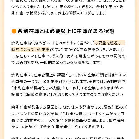
少なくありません。しかし、在庫を増やしすぎると、「余剰在庫」や「過
剰在庫」の状態を招き、さまざまな問題を引き起こします。
余剰在庫とは必要以上に在庫がある状態
余剰在庫（よじょうざいこ）をわかりやすく言うと、「
必要量を超過し一
時的に余っている在庫
」です。企業が保有する在庫のうち、必要以上
に存在している在庫で、将来的に売れる可能性があるものの現時点
では過剰であり、一時的に余っている状態を指します。
余剰在庫は、在庫管理上の課題として、多くの企業が頭を悩ませてい
る問題の一つで、「過剰在庫」とも呼ばれます。実務では、過剰在庫を
「余剰在庫が長期化した状態」として区別する企業もありますが、本
記事では同義の意味として取り扱っておりますのでご注意ください。
余剰在庫が発生する原因としては、仕入や発注のミス、販売計画のズ
レ、トレンドの変化などが挙げられます。特に、リードタイムが長い商
品では、消費者のニーズの変化や競合商品の登場によって販売機会
を失い、結果として余剰在庫が発生しやすくなるのです。
余剰在庫が増加すると、企業のコストや効率に悪影響を及ぼす可能