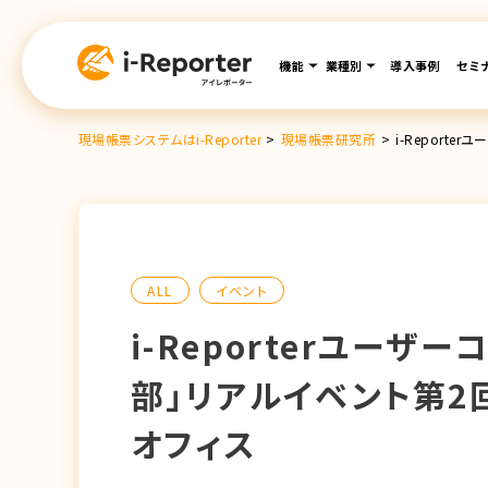
内
容
機能
業種別
導入事例
セミ
を
ス
キ
現場帳票システムはi-Reporter
>
現場帳票研究所
>
i-Report
ッ
プ
ALL
イベント
i-Reporterユー
部」リアルイベント第2
オフィス