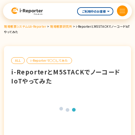
内
容
ご利用中のお客様
を
ス
現場帳票システムはi-Reporter
>
現場帳票研究所
>
i-ReporterとM5STACKでノーコードIoT
キ
やってみた
ッ
プ
ALL
i-Reporterで◯◯してみた
i-ReporterとM5STACKでノーコード
IoTやってみた