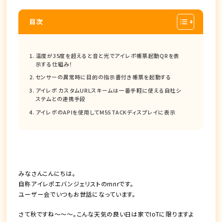
目次
温度が35度を超えると音と光でアイレポ帳票起動QRを表
示する仕組み！
センサーの異常時に目的の指示書付き帳票を起動する
アイレポ カスタムURLスキームは一番手軽に使える自社シ
ステムとの連携手段
アイレポのAPIを使用してM5STACKディスプレイに表示
みなさんこんにちは。
自称アイレポエバンジェリストのmnrです。
ユーザー会でいつもお世話になっています。
さて秋ですね〜〜〜。こんな天気の良い日は家でIoTに限りますよ