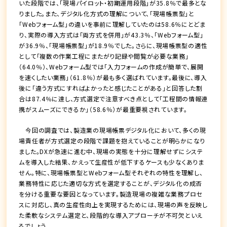
いた段階では、「現場パイロット・初期運用段階」が35.8％で最多とな
りました。また、デジタル化方式の理解について、「現場帳票型」と
「Webフォーム型」の違いを事前に理解していたのは58.6％にとどま
り、実際の導入方式は「両方式を併用」が43.3％、「Webフォーム型」
が36.9％、「現場帳票型」が18.9％でした。さらに、現場帳票型の適性
として「複数の作業工程にまたがり記録や閲覧が必要な業務」
（64.0％）、Webフォーム型では「入力フォームの作成が簡単で、展開
を速くしたい業務」（61.8％）が最も多く選ばれています。最後に、導入
後に「違う方式にすればよかったと感じたことがある」と回答した割
合は87.4％に達し、方式選定で注意すべき点として「工程間の情報連
携がスムーズにできるか」（58.6％）が最重要視されています。
今回の調査では、製造業の現場帳票デジタル化において、多くの現
場責任者が方式選定の段階で課題を抱えていることが明らかになり
ました。DXが急速に進む中、現場の実態を十分に理解せずにシステ
ムを導入した結果、かえって生産性が低下するケースも少なくありま
せん。特に、現場帳票型とWebフォーム型それぞれの特性を理解し、
業務特性に応じた適切な方式を選定することが、デジタル化の成否
を分ける重要な要因となっています。製造現場の複雑な業務プロセ
スに対応し、真の生産性向上を実現するためには、現場の声を反映し
た柔軟なシステム選定と、段階的な導入アプローチが不可欠といえ
るでしょう。