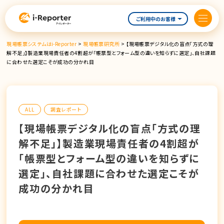
内
容
ご利用中のお客様
を
ス
現場帳票システムはi-Reporter
>
現場帳票研究所
>
【現場帳票デジタル化の盲点「方式の理
キ
解不足」】製造業現場責任者の4割超が「帳票型とフォーム型の違いを知らずに選定」、自社課題
ッ
に合わせた選定こそが成功の分かれ目
プ
ALL
調査レポート
【現場帳票デジタル化の盲点「方式の理
解不足」】製造業現場責任者の4割超が
「帳票型とフォーム型の違いを知らずに
選定」、自社課題に合わせた選定こそが
成功の分かれ目