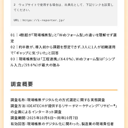
2　ウェブサイトで使用する場合は、出典元として、下記リンクを設置し
てください。
URL：https://i-reporter.jp/
01｜4割超が「現場帳票型」と「Webフォーム型」の違いを理解せず選
定
02｜約半数が、導入前から課題を想定できず、3人に1人が初期運用
で「ギャップに気づいた」と回答
03｜現場帳票型は「工程連携」（64.0%）、Webフォーム型は「シンプ
ル入力」（59.6%）が最大の強み
調査概要
調査名称：現場帳票デジタル化の方式選定に関する実態調査
調査方法：IDEATECHが提供するリサーチマーケティング「リサピー®︎」
の企画によるインターネット調査
調査期間：2025年10月6日〜同年10月7日
有効回答：現場帳票のデジタル化に関わった、製造業の現場責任者