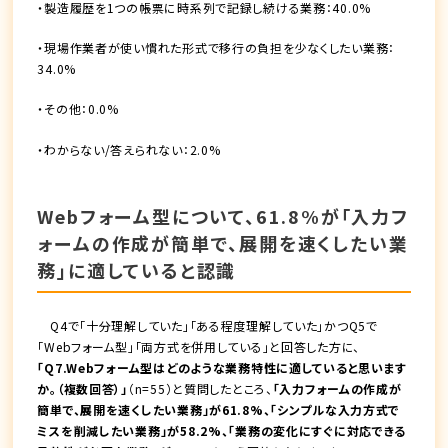
・製造履歴を1つの帳票に時系列で記録し続ける業務：40.0%
・現場作業者が使い慣れた形式で移行の負担を少なくしたい業務：
34.0%
・その他：0.0%
・わからない/答えられない：2.0%
Webフォーム型について、61.8%が「入力フ
ォームの作成が簡単で、展開を速くしたい業
務」に適していると認識
Q4で「十分理解していた」「ある程度理解していた」かつQ5で
「Webフォーム型」「両方式を併用している」と回答した方に、
「Q7.Webフォーム型はどのような業務特性に適していると思います
か。（複数回答）」
（n=55）と質問したところ、
「入力フォームの作成が
簡単で、展開を速くしたい業務」が61.8%、「シンプルな入力方式で
ミスを削減したい業務」が58.2%、「業務の変化にすぐに対応できる