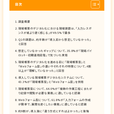
目次
調査概要
現場帳票のデジタル化における現場課題は、「入力レスポ
ンスが紙より遅く感じる」が49.5%で最多
Q1の課題は、約半数が「導入前から想定していなかった」
と回答
想定していなかったギャップについて、35.8%が「現場パイ
ロット・初期運用段階」で気づいた実態
現場帳票のデジタル化を進める前に「現場帳票型」と
「Webフォーム型」の違いやそれぞれの特徴について、4割
以上が「理解していなかった」と回答
導入している現場帳票デジタル化システムについて、
43.3%が「現場帳票型」と「Webフォーム型」を併用
現場帳票型について、64.0%が「複数の作業工程にまたが
り記録や閲覧が必要な業務」に適していると認識
Webフォーム型について、61.8%が「入力フォームの作成
が簡単で、展開を速くしたい業務」に適していると認識
約9割が、導入後に「違う方式にすればよかった」と後悔