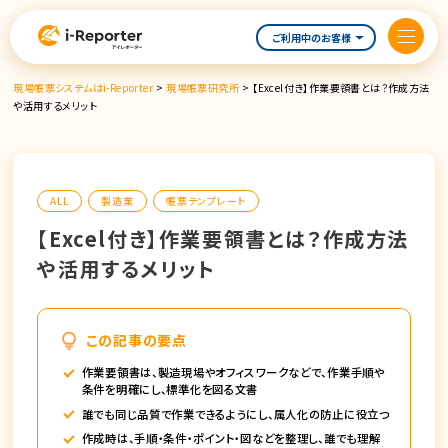
内
容
ご利用中のお客様
を
ス
現場帳票システムはi-Reporter
>
現場帳票研究所
>
【Excel付き】作業要領書とは？作成方法
キ
や活用するメリット
ッ
プ
ALL
製造業
帳票テンプレート
【Excel付き】作業要領書とは？作成方法
や活用するメリット
この記事の要点
作業要領書は、製造現場やオフィスワークなどで、作業手順や
条件を明確にし、標準化を図る文書
誰でも同じ品質で作業できるようにし、属人化の防止に役立つ
作成時は、手順・条件・ポイント・図などを整理し、誰でも理解