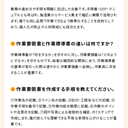
業務の進め方や手順を明確に記述した文書です。手順書・SOP・マニ
ュアルとも呼ばれ、製造業からサービス業まで幅広い業種で活用され
ます。誰でも同じ品質で作業できるよう標準化することを目的として
おり、属人化の防止や人材育成にも役立ちます。
作業要領書と作業標準書の違いは何ですか？
作業標準書が「何をするか」を示すのに対し、作業要領書は「どのよう
にするか」を示すものです。両者は補完的な関係にあり、作業標準書
の基準が変わった際は速やかに作業要領書へ反映し、作業員に共有
することが重要です。
作業要領書を作成する手順を教えてください。
①作業名の記載、②ライン名の記載、③日付・工程名などの記載、④
作業手順を番号で記載、⑤作業内容を簡潔に記載、⑥作業のポイン
トや注意点を記載、⑦図や写真による視覚的な補足、の7ステップで
作成します。誰が読んでも理解できる平易な表現を心がけることが重
要です。