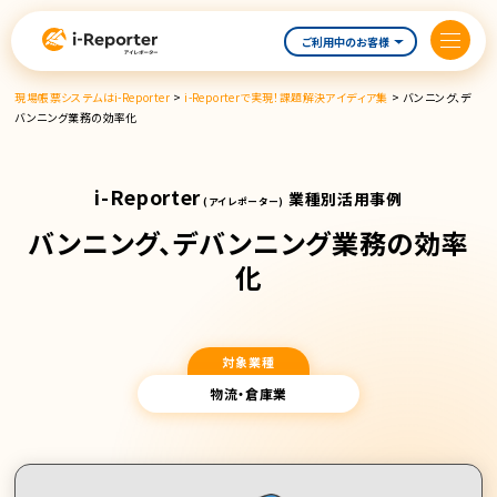
内
容
ご利用中のお客様
を
ス
現場帳票システムはi-Reporter
>
i-Reporterで実現！課題解決アイディア集
>
バンニング、デ
キ
バンニング業務の効率化
ッ
プ
i-Reporter
業種別活用事例
(アイレポーター)
バンニング、デバンニング業務の効率
化
対象業種
物流・倉庫業