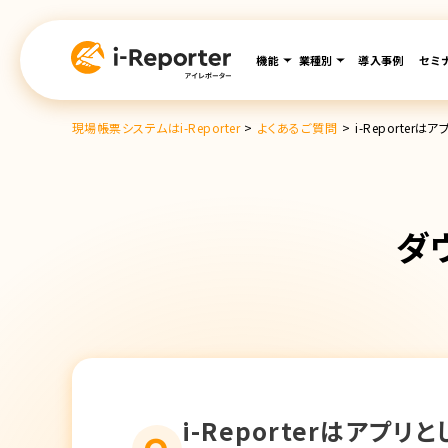
内
容
機能
業種別
導入事例
セミ
を
ス
キ
現場帳票システムはi-Reporter
>
よくあるご質問
>
i-Reporte
ッ
プ
ダ
i-Reporterはア