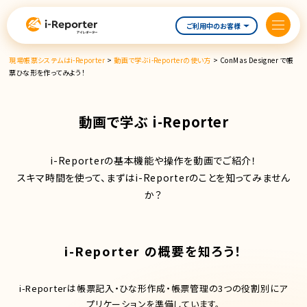
内
容
ご利用中のお客様
を
ス
現場帳票システムはi-Reporter
>
動画で学ぶi-Reporterの使い方
>
ConMas Designer で帳
キ
票ひな形を作ってみよう！
ッ
プ
動画で学ぶ i-Reporter
i-Reporterの基本機能や操作を動画でご紹介！
スキマ時間を使って、まずはi-Reporterのことを知ってみません
か？
i-Reporter の概要を知ろう！
i-Reporterは帳票記入・ひな形作成・帳票管理の3つの役割別にア
プリケーションを準備しています。