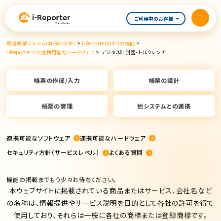
内
容
ご利用中のお客様
を
ス
現場帳票システムはi-Reporter
>
i-Reporterの4つの機能
>
キ
i-Reporterでの連携可能なハードウェア
>
デジタル計測器・トルクレンチ
ッ
プ
帳票の作成/入力
帳票の設計
帳票の管理
他システムとの連携
連携可能なソフトウェア
連携可能なハードウェア
セキュリティ方針（サービスレベル）
よくある質問
機能の掲載までもう少々お待ちください。
本ウェブサイトに掲載されている商品またはサービス、会社名など
の名称は、情報提供やサービス説明を目的として各社の許可を得て
使用しており、
それらは一般に各社の商標または登録商標です。