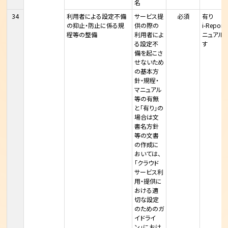
名
34
利用者による設定不備
サービス提
必須
有り
の抑止・防止に係る規
供の際の
i-Rep
程等の整備
利用者によ
ニュアル
る設定不
す
備を起こさ
せないため
の基本方
針・規程・
マニュアル
等の有無
と「有り」の
場合は文
書名方針
等の文書
の作成に
おいては、
「クラウド
サービス利
用・提供に
おける適
切な設定
のためのガ
イドライ
ン」におけ