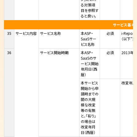
る対策項
目を参照す
ると良い。
サービス基本
35
サービス内容
サービス名称
本ASP・
必須
i-Repo
SaaSサー
（以下”当
ビス名称
36
サービス開始時期
本ASP・
必須
2013年
SaaSのサ
ービス開始
年月日（西
暦）
本サービス
改変年月日
開始から申
請時までの
間の大規
模な改変
等の有無
と、「有り」
の場合は
改変年月
日（西暦）