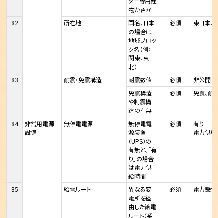
ター専用建
物か否か
82
所在地
国名、日本
必須
東日本、
の場合は
地域ブロッ
ク名（例：
関東、東
北）
83
耐震・免震構造
耐震数値
必須
非公開
免震構造
必須
免震、耐
や制震構
造の有無
84
非常用電源
無停電電源
無停電電
必須
有り
設備
源装置
電力供給
（UPS）の
有無と、「有
り」の場合
は電力供
給時間
85
給電ルート
異なる変
必須
電力受電
電所を経
由した給電
ルート（系