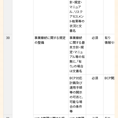
針・規定・
マニュア
ル、リスク
アセスメン
ト結果等の
状況と文
書名
30
事業継続に関する規定
事業継続
必須
有り
の整備
に関する基
情報セキ
本方針・規
定・マニュ
アル等の有
無と、「有
り」の場合
は文書名
BCP対応
必須
BCP関
計画及び
運用手順
等の開示
の可否と、
可能な場
合の条件
等