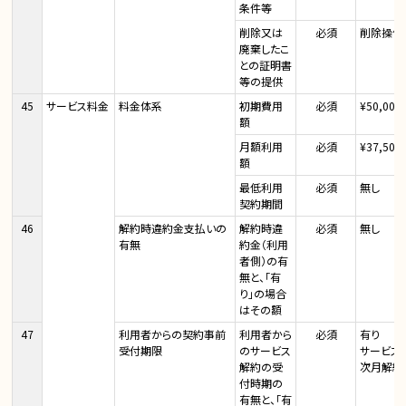
条件等
削除又は
必須
削除操作
廃棄したこ
との証明書
等の提供
45
サービス料金
料金体系
初期費用
必須
¥50,000
額
月額利用
必須
¥37,500
額
最低利用
必須
無し
契約期間
46
解約時違約金支払いの
解約時違
必須
無し
有無
約金（利用
者側）の有
無と、「有
り」の場合
はその額
47
利用者からの契約事前
利用者から
必須
有り
受付期限
のサービス
サービス
解約の受
次月解約
付時期の
有無と、「有