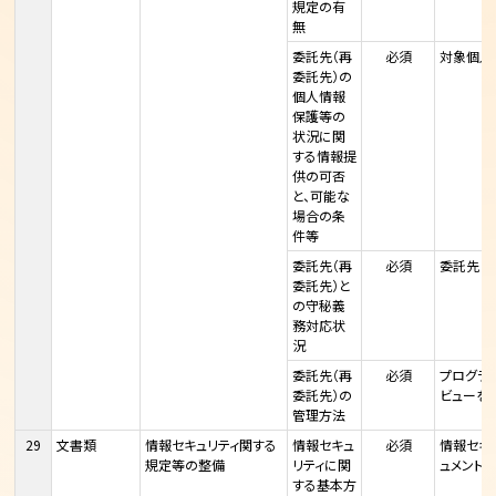
規定の有
無
委託先（再
必須
対象個人
委託先）の
個人情報
保護等の
状況に関
する情報提
供の可否
と、可能な
場合の条
件等
委託先（再
必須
委託先と
委託先）と
の守秘義
務対応状
況
委託先（再
必須
プログラ
委託先）の
ビューを
管理方法
29
文書類
情報セキュリティ関する
情報セキュ
必須
情報セキュ
規定等の整備
リティに関
ュメント
する基本方