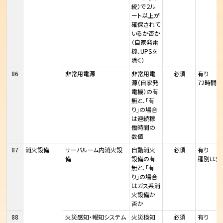
統）で２ル
ート以上が
確保されて
いるか否か
（自家発電
機、UPSを
除く）
86
非常用電源
非常用電
必須
有り
源（自家発
72時間
電機）の有
無と、「有
り」の場合
は連続稼
働時間の
数値
87
消火設備
サーバルーム内消火設
自動消火
必須
有り
備
設備の有
種別は非
無と、「有
り」の場合
はガス系消
火設備か
否か
88
火災感知・報知システム
火災検知
必須
有り