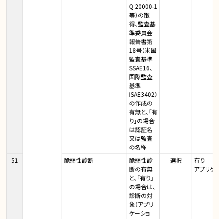
Q 20000-1
等）の取
得、監査基
準委員会
報告書第
18号（米国
監査基準
SSAE16、
国際監査
基準
ISAE3402）
の作成の
有無と、「有
り」の場合
は認証名
又は監査
の名称
51
脆弱性診断
脆弱性診
選択
有り
断の有無
アプリケ
と、「有り」
の場合は、
診断の対
象（アプリ
ケーショ