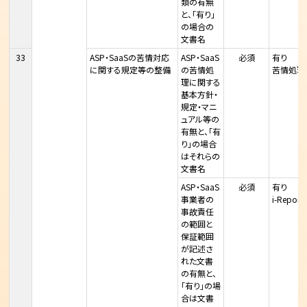
類の有無
と、「有り」
の場合の
文書名
33
ASP・SaaSの苦情対応
ASP・SaaS
必須
有り
に関する規定等の整備
の苦情処
苦情処理
理に関する
基本方針・
規定・マニ
ュアル等の
有無と、「有
り」の場合
はそれらの
文書名
ASP・SaaS
必須
有り
事業者の
i-Rep
事故責任
の範囲と
保証範囲
が記述さ
れた文書
の有無と、
「有り」の場
合は文書