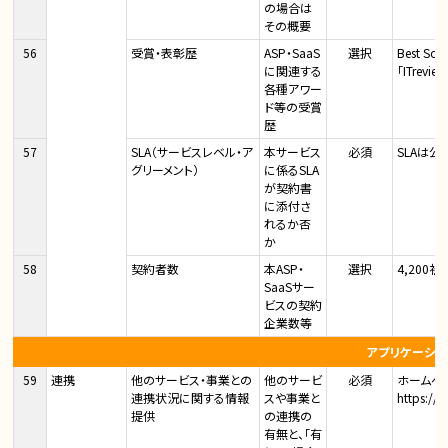
の場合は
その概要
56
受賞・表彰歴
ASP・SaaS
選択
Best Sof
に関連する
「ITrevi
各種アワー
ド等の受賞
歴
57
SLA（サービスレベル・ア
本サービス
必須
SLAは
グリーメント）
に係るSLA
が契約書
に添付さ
れるか否
か
58
契約者数
本ASP・
選択
4,200社
SaaSサー
ビスの契約
企業数等
アプリケーショ
59
連携
他のサービス・事業との
他のサービ
必須
ホームペ
連携状況に関する情報
スや事業と
https://i
提供
の連携の
有無と、「有