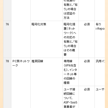
の実施の
有無と、「有
り」の場合
は認証の
方法
76
暗号化対策
暗号化措
必須
有り
置（ネット
i-Rep
ワーク）へ
の対応の
有無と、「有
り」の場合
はその概
要
78
ＰＣ側ネットワ
推奨回線
専用線
必須
汎用イン
ーク
（VPNを含
む）、インタ
ーネット等
の回線の
種類
ユーザ接
必須
ユーザー
続回線に
ついて、
ASP・SaaS
事業者が