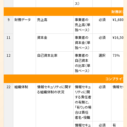
ス）
財務状況
9
財務データ
売上高
事業者の
必須
¥1,680,
売上高（単
独ベース）
11
資本金
事業者の
必須
¥16,500
資本金（単
独ベース）
12
自己資本比率
事業者の
選択
73％
自己資本
の比率（単
独ベース）
コンプライア
22
組織体制
情報セキュリティに関す
情報セキュ
必須
情報セキ
る組織体制の状況
リティに関
する責任者
の有無と、
「有り」の場
合は責任
者名・役職
情報セキュ
必須
有