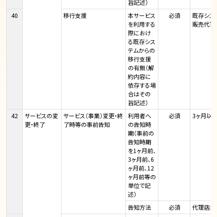
旨記述）
40
移行支援
本サービス
必須
既存シス
を利用する
販売代理
際におけ
る既存シス
テムからの
移行支援
の有無（解
約内容に
依存する場
合はその
旨記述）
42
サービスの変
サービス（事業）変更・終
利用者へ
必須
3ヶ月以
更・終了
了時等の事前告知
の告知時
期（事前の
告知時期
を1ヶ月前、
3ヶ月前、6
ヶ月前、12
ヶ月前等の
単位で記
述）
告知方法
必須
代理店か