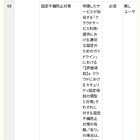
68
設定不備防止対策
申請したサ
必須
無し
ービスが該
ユーザー
当する「ク
ラウドサー
ビス利用・
提供にお
ける適切
な設定の
ためのガイ
ドライン」
における
「【評価項
目】a. クラ
ウドにおけ
るセキュリ
ティ設定項
目の類型
と対策」そ
れぞれに
対する設定
不備防止
対策の有
無。「有り」
の場合は、