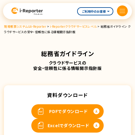
内
容
ご利用中のお客様
を
ス
現場帳票システムはi-Reporter
>
i-Reporterクラウドサービスレベル
>
総務省ガイドライン ク
キ
ラウドサービスの安全・信頼性に係る情報開示指針版
ッ
プ
総務省ガイドライン
クラウドサービスの
安全・信頼性に係る情報開示指針版
資料ダウンロード
PDFでダウンロード
Excelでダウンロード