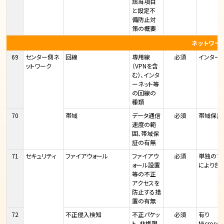
該当項目
と設定不
備防止対
策の概要
ネットワー
69
センター側ネ
回線
専用線
必須
インター
ットワーク
（VPNを含
む）、インタ
ーネット等
の回線の
種類
70
帯域
データ通信
必須
帯域保証
速度の範
囲、帯域保
証の有無
71
セキュリティ
ファイアウォール
ファイアウ
必須
単独のファイ
ォール設置
により包
等の不正
アクセスを
防止する措
置の有無
72
不正侵入検知
不正パケッ
必須
有り
ト、非権限
Microso