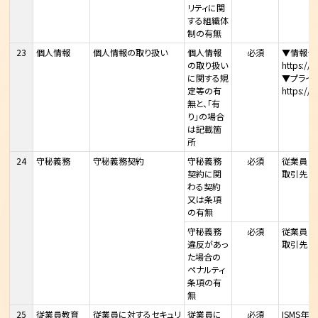
リティに関
する組織体
制の有無
23
個人情報
個人情報の取り扱い
個人情報
必須
▼情報セ
の取り扱い
https://
に関する規
▼プライ
定等の有
https://
無と、「有
り」の場合
は記載箇
所
24
守秘義務
守秘義務契約
守秘義務
必須
従業員：
契約に関
取引先（
わる契約
又は条項
の有無
守秘義務
必須
従業員：
違反があっ
取引先（
た場合の
ペナルティ
条項の有
無
25
従業員教育
従業員に対するセキュリ
従業員に
必須
ISMS