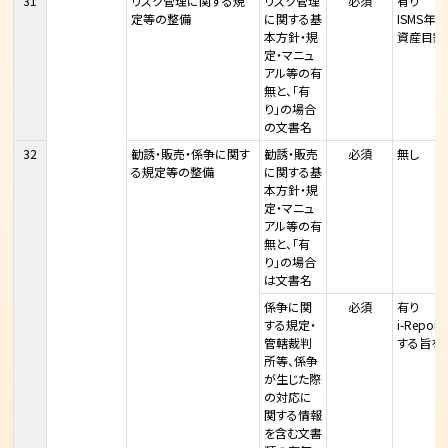
31
リスク管理に関する規
リスク管理
必須
有り
定等の整備
に関する基
ISMS
本方針・規
資産目録
定・マニュ
アル等の有
無と、「有
り」の場合
の文書名
32
勧誘・販売・係争に関す
勧誘・販売
必須
無し
る規定等の整備
に関する基
本方針・規
定・マニュ
アル等の有
無と、「有
り」の場合
は文書名
係争に関
必須
有り
する規定・
i-Rep
管轄裁判
する旨を
所等、係争
が生じた際
の対応に
関する情報
を含む文書