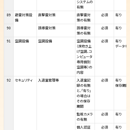
システムの
有無
89
避雷対策設
直撃雷対策
直撃雷対
必須
有り
備
策の有無
90
誘導雷対策
誘導雷対
必須
有り
策の有無
91
空調設備
空調設備
空調設備
必須
有り
（床吹き上
データセ
げ空調、コ
ンピュータ
専用個別
空調等）の
内容
92
セキュリティ
入退室管理等
入退室記
必須
有り
録の有無
保存期間
と、「有り」
の場合は
その保存
期間
監視カメラ
必須
有り
の有無
個人認証
必須
有り