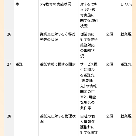
等
ティ教育の実施状況
対するセキ
していま
ュリティ教
育実施に
関する取組
状況
26
従業員に対する守秘義
従業員に
必須
就業規則
務等の状況
対する守秘
義務対応
の取組状
況
27
委託
委託情報に関する開示
サービス提
必須
委託先（I
供に関わ
る委託先
（再委託
先）の情報
開示の可
否と、可能
な場合の
条件等
28
委託先に対する管理状
自社の個
必須
就業規則
況
人情報保
護指針に
対する順守