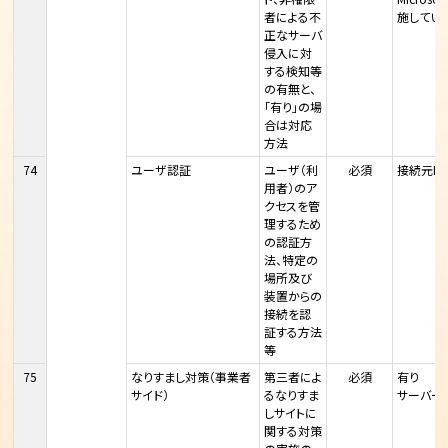
者による不
施してい
正なサーバ
侵入に対
する検知等
の有無と、
「有り」の場
合は対応
方法
74
ユーザ認証
ユーザ（利
必須
接続元IP
用者）のア
クセスを管
理するため
の認証方
法、特定の
場所及び
装置からの
接続を認
証する方法
等
75
なりすまし対策（事業者
第三者によ
必須
有り
サイド）
るなりすま
サーバー
しサイトに
関する対策