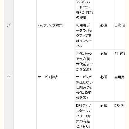
ン、OS、ハ
ードウェア
等）と、対策
の概要
54
バックアップ対策
利用者デ
必須
日次、週
ータのバッ
クアップ実
施インター
バル
世代バック
必須
2世代を
アップ（何
世代前まで
かを記述）
55
サービス継続
サービスが
必須
高可用性
停止しない
仕組み（冗
長化、負荷
分散等）
DR（ディザ
必須
DR（デ
スターリカ
バリー）対
策の有無
と、「有り」