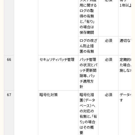
用に関する
1年以上
ログの取
得の有無
と、「有り」
の場合は
保存期間
ログの改ざ
必須
適切なア
ん防止措
置の有無
66
セキュリティパッチ管理
パッチ管理
必須
定期的に
の状況とパ
た場合、
ッチ更新間
施しなが
隔等、パッ
チ適用方
針
67
暗号化対策
暗号化措
必須
データベ
置（データ
す
ベース）へ
の対応の
有無と、「有
り」の場合
はその概
要