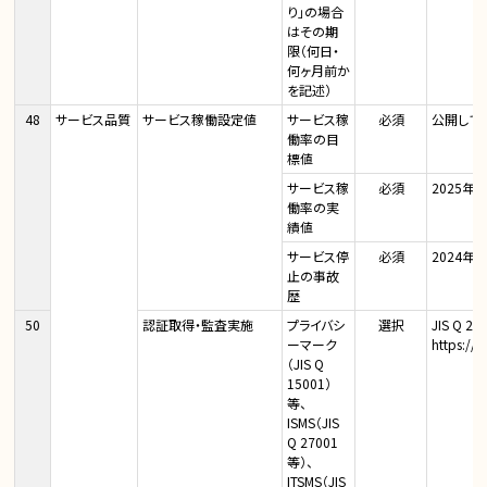
り」の場合
はその期
限（何日・
何ヶ月前か
を記述）
48
サービス品質
サービス稼働設定値
サービス稼
必須
公開して
働率の目
標値
サービス稼
必須
2025年1
働率の実
績値
サービス停
必須
2024年
止の事故
歴
50
認証取得・監査実施
プライバシ
選択
JIS Q 
ーマーク
https://
（JIS Q
15001）
等、
ISMS（JIS
Q 27001
等）、
ITSMS（JIS