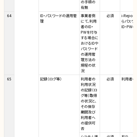
の手順の
有無
64
ID・パスワードの運用管
事業者側
必須
i-Rep
理
にて、利用
らパスワ
者のID・
ID・P
PWを付与
する場合に
おけるIDや
パスワード
の運用管
理方法の
規程の状
況
65
記録（ログ等）
利用者の
必須
利用者の
利用状況
の記録（ロ
グ等）取得
の状況と、
その保存
期間及び
利用者へ
の提供可
否
システム運
必須
有り