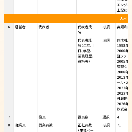
エンジニ
上記に関
人材
6
経営者
代表者
代表者氏
必須
奥畑和行
名
代表者経
必須
同志社大
歴（生年月
1998
日、学歴、
2000
業務履歴、
証ソフト
資格等）
2005
管理システ
2008年
2013
ール・ス
2023年
2023年 
外戦略を
2026年
株式会社シ
7
役員
役員数
選択
4
8
従業員
従業員数
正社員数
必須
71
（単独ベー