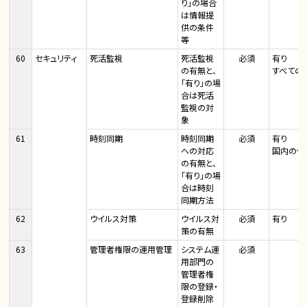
り」の場合
は情報提
供の条件
等
60
セキュリティ
死活監視
死活監視
必須
有り
の有無と、
すべての
「有り」の場
合は死活
監視の対
象
61
時刻同期
時刻同期
必須
有り
への対応
国内の信
の有無と、
「有り」の場
合は時刻
同期方法
62
ウイルス対策
ウイルス対
必須
有り
策の有無
63
管理者権限の運用管理
システム運
必須
用部門の
管理者権
限の登録・
登録削除