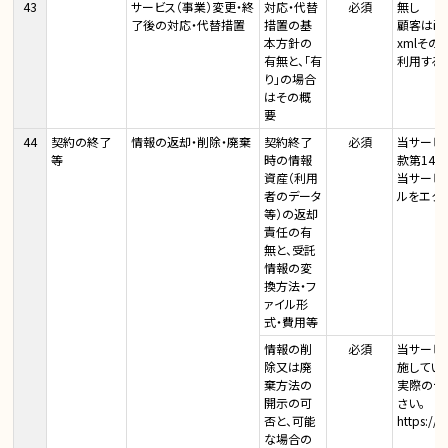
43
サービス（事業）変更・終
対応・代替
必須
無し
了後の対応・代替措置
措置の基
顧客はi-
本方針の
xmlそ
有無と、「有
利用する
り」の場合
はその概
要
44
契約の終了
情報の返却・削除・廃棄
契約終了
必須
当サービ
等
時の情報
款第14条
資産（利用
当サービス
者のデータ
ルをエク
等）の返却
責任の有
無と、受託
情報の変
換方法・フ
ァイル形
式・費用等
情報の削
必須
当サービス
除又は廃
施してい
棄方法の
実際のデ
開示の可
さい。
否と、可能
https://
な場合の