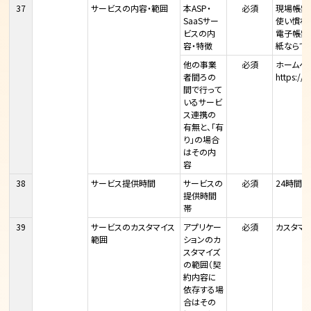
37
サービスの内容・範囲
本ASP・
必須
現場帳票
SaaSサー
使い慣れ
ビスの内
電子帳票
容・特徴
紙ならで
他の事業
必須
ホームペ
者間ろの
https://i
間で行って
いるサービ
ス連携の
有無と、「有
り」の場合
はその内
容
38
サービス提供時間
サービスの
必須
24時間3
提供時間
帯
39
サービスのカスタマイス
アプリケー
必須
カスタマ
範囲
ションのカ
スタマイズ
の範囲（契
約内容に
依存する場
合はその