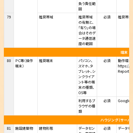
負う責任範
囲
79
推奨帯域
推奨帯域
必須
推奨帯域
の有無と、
「有り」の場
合はそのデ
ータ通信速
度の範囲
端末
80
ＰＣ等（操作
推奨端末
パソコン、
必須
動作環境
端末）
スマホ、タ
https://
ブレット、シ
Reporter
ンクライア
ント等の端
末の種類、
OS等
利用するブ
必須
Google C
ラウザの種
類
ハウジング（サーバ
81
施設建築物
建物形態
データセン
必須
データセ