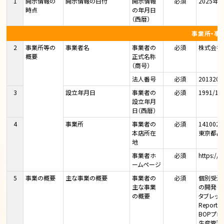
1
開示情報の
開示情報の日付
開示情報
必須
2025年
時点
の年月日
（西暦）
事業所・事
2
事業所等の
事業者名
事業者の
必須
株式会社
概要
正式名称
（商号）
法人番号
必須
2013201
3
設立年月日
事業者の
必須
1991/10
設立年月
日（西暦）
4
事業所
事業者の
必須
1410021
本店所在
東京都品
地
事業者ホ
必須
https://
ームページ
5
事業の概要
主な事業の概要
事業者の
必須
個別受注
主な事業
の開発・
の概要
タブレット
Report
BOPプロ
生産管理