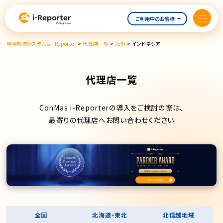
内
容
ご利用中のお客様
を
ス
現場帳票システムはi-Reporter
>
代理店一覧
>
海外
>
インドネシア
キ
ッ
プ
代理店一覧
ConMas i-Reporterの導入をご検討の際は、
最寄りの代理店へお問い合わせください
全国
北海道・東北
北信越地域