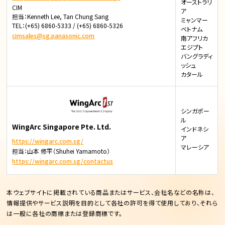
オーストラリ
CIM
ア
担当：Kenneth Lee, Tan Chung Sang
ミャンマー
TEL：(+65) 6860-5333 / (+65) 6860-5326
ベトナム
cimsales@sg.panasonic.com
南アフリカ
エジプト
バングラディ
ッシュ
カタール
シンガポー
ル
WingArc Singapore Pte. Ltd.
インドネシ
ア
https://wingarc.com.sg/
マレーシア
担当：山本 修平（Shuhei Yamamoto）
https://wingarc.com.sg/contactus
本ウェブサイトに掲載されている商品またはサービス、会社名などの名称は、
情報提供やサービス説明を目的として各社の許可を得て使用しており、それら
は一般に各社の商標または登録商標です。