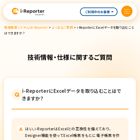
内
容
ご利用中のお客様
を
ス
現場帳票システムはi-Reporter
>
よくあるご質問
>
i-ReporterにExcelデータを取り込むこと
キ
はできますか？
ッ
プ
技術情報・仕様に関するご質問
i-ReporterにExcelデータを取り込むことはで
Q
きますか？
はい、i-ReporterはExcelとの互換性を備えており、
A
Designer機能を使ってExcel帳票をもとに電子帳票を作