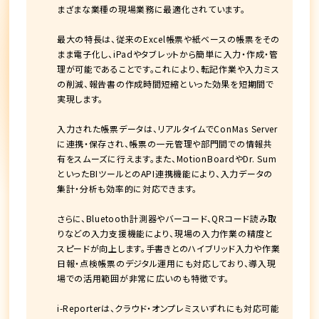
まざまな業種の現場業務に最適化されています。
最大の特長は、従来のExcel帳票や紙ベースの帳票をその
まま電子化し、iPadやタブレットから簡単に入力・作成・管
理が可能であることです。これにより、転記作業や入力ミス
の削減、報告書の作成時間短縮といった効果を短期間で
実現します。
入力された帳票データは、リアルタイムでConMas Server
に連携・保存され、帳票の一元管理や部門間での情報共
有をスムーズに行えます。また、MotionBoardやDr. Sum
といったBIツールとのAPI連携機能により、入力データの
集計・分析も効率的に対応できます。
さらに、Bluetooth計測器やバーコード、QRコード読み取
りなどの入力支援機能により、現場の入力作業の精度と
スピードが向上します。手書きとのハイブリッド入力や作業
日報・点検帳票のデジタル運用にも対応しており、導入現
場での活用範囲が非常に広いのも特徴です。
i-Reporterは、クラウド・オンプレミスいずれにも対応可能