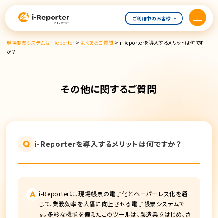
内
容
ご利用中のお客様
を
ス
現場帳票システムはi-Reporter
>
よくあるご質問
>
i-Reporterを導入するメリットは何です
キ
か？
ッ
プ
その他に関するご質問
Q
i-Reporterを導入するメリットは何ですか？
i-Reporterは、現場帳票の電子化とペーパーレス化を通
A
じて、業務効率を大幅に向上させる電子帳票システムで
す。多彩な機能を備えたこのツールは、製造業をはじめ、さ